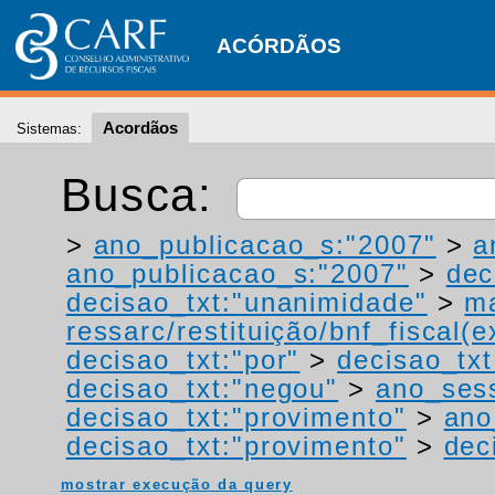
ACÓRDÃOS
Acordãos
Sistemas:
Busca:
>
ano_publicacao_s:"2007"
>
a
ano_publicacao_s:"2007"
>
dec
decisao_txt:"unanimidade"
>
ma
ressarc/restituição/bnf_fiscal(ex
decisao_txt:"por"
>
decisao_txt
decisao_txt:"negou"
>
ano_ses
decisao_txt:"provimento"
>
ano
decisao_txt:"provimento"
>
dec
mostrar execução da query