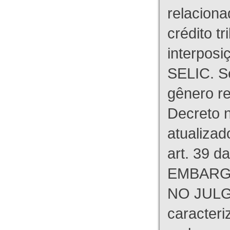
relaciona
crédito tr
interpos
SELIC. S
gênero re
Decreto n
atualizad
art. 39 d
EMBARG
NO JULG
caracteri