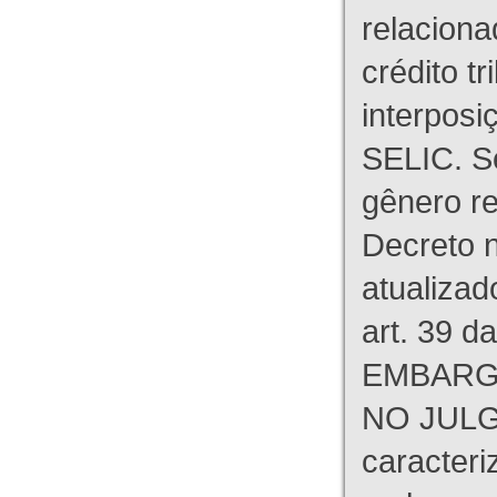
relaciona
crédito tr
interpos
SELIC. S
gênero re
Decreto n
atualizad
art. 39 d
EMBARG
NO JULG
caracteri