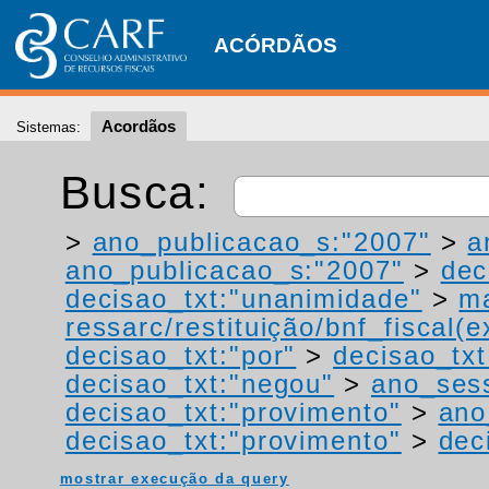
ACÓRDÃOS
Acordãos
Sistemas:
Busca:
>
ano_publicacao_s:"2007"
>
a
ano_publicacao_s:"2007"
>
dec
decisao_txt:"unanimidade"
>
ma
ressarc/restituição/bnf_fiscal(ex
decisao_txt:"por"
>
decisao_txt
decisao_txt:"negou"
>
ano_ses
decisao_txt:"provimento"
>
ano
decisao_txt:"provimento"
>
dec
mostrar execução da query