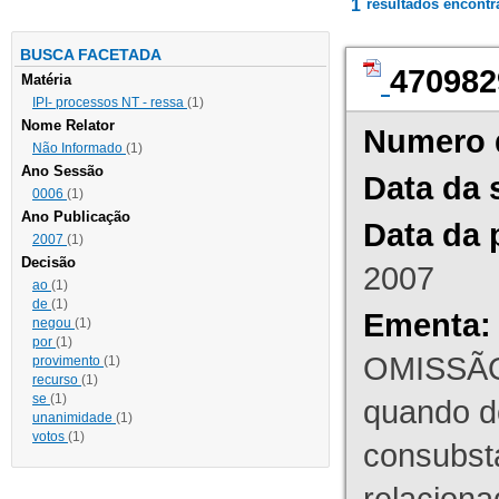
1
resultados encont
BUSCA FACETADA
470982
Matéria
IPI- processos NT - ressa
(1)
Nome Relator
Numero 
Não Informado
(1)
Ano Sessão
Data da 
0006
(1)
Ano Publicação
Data da 
2007
(1)
Decisão
2007
ao
(1)
de
(1)
Ementa:
negou
(1)
por
(1)
OMISSÃO
provimento
(1)
recurso
(1)
se
(1)
quando d
unanimidade
(1)
votos
(1)
consubst
relaciona