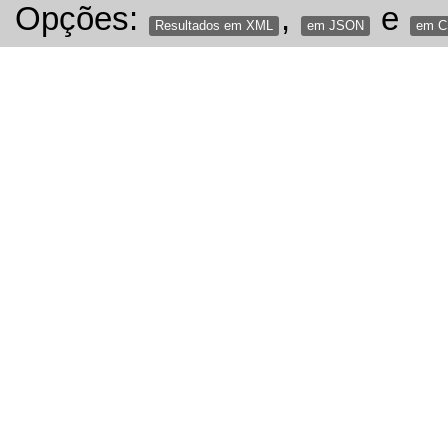
Opções:
,
e
Resultados em XML
em JSON
em 