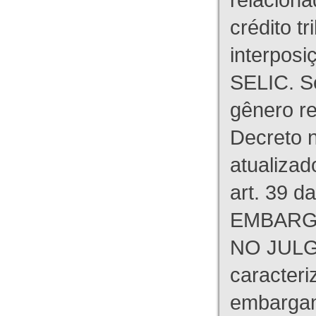
crédito tr
interpos
SELIC. S
gênero re
Decreto n
atualizad
art. 39 d
EMBARG
NO JULG
caracteri
embargant