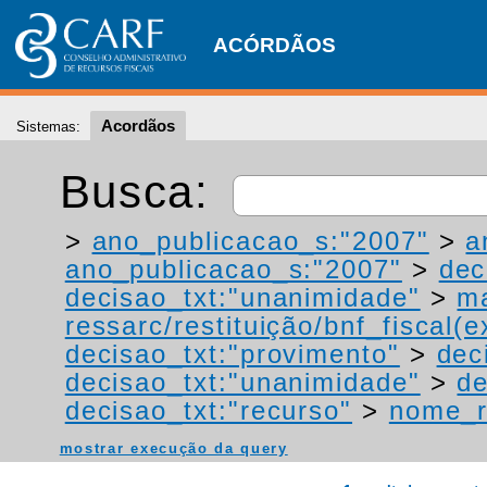
ACÓRDÃOS
Acordãos
Sistemas:
Busca:
>
ano_publicacao_s:"2007"
>
a
ano_publicacao_s:"2007"
>
dec
decisao_txt:"unanimidade"
>
ma
ressarc/restituição/bnf_fiscal(ex
decisao_txt:"provimento"
>
dec
decisao_txt:"unanimidade"
>
de
decisao_txt:"recurso"
>
nome_r
mostrar execução da query