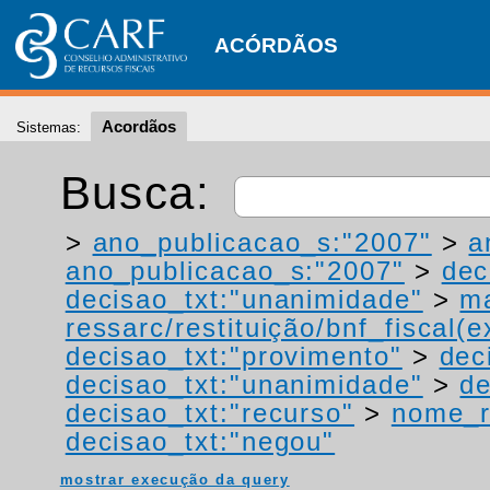
ACÓRDÃOS
Acordãos
Sistemas:
Busca:
>
ano_publicacao_s:"2007"
>
a
ano_publicacao_s:"2007"
>
dec
decisao_txt:"unanimidade"
>
ma
ressarc/restituição/bnf_fiscal(ex
decisao_txt:"provimento"
>
dec
decisao_txt:"unanimidade"
>
de
decisao_txt:"recurso"
>
nome_r
decisao_txt:"negou"
mostrar execução da query