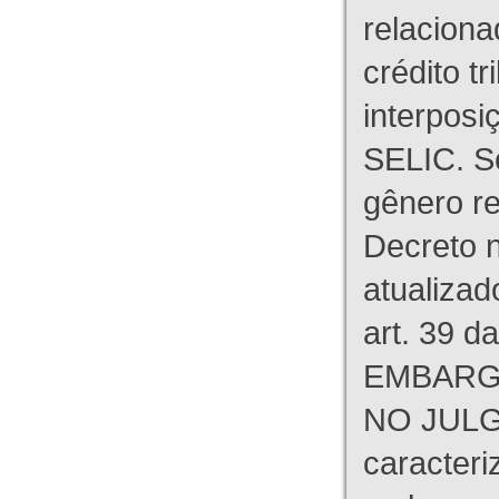
relaciona
crédito tr
interpos
SELIC. S
gênero re
Decreto n
atualizad
art. 39 d
EMBARG
NO JULG
caracteri