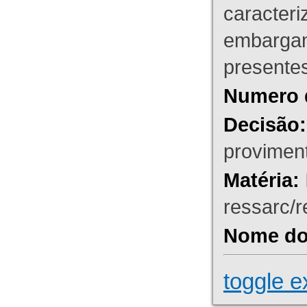
caracteri
embargant
presente
Numero 
Decisão:
proviment
Matéria:
ressarc/re
Nome do 
toggle e