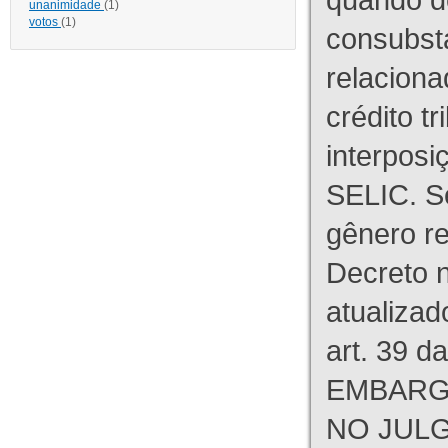
unanimidade
(1)
votos
(1)
consubst
relaciona
crédito tr
interpos
SELIC. S
gênero re
Decreto n
atualizad
art. 39 d
EMBARG
NO JULG