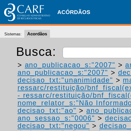
ACÓRDÃOS
Acordãos
Sistemas:
Busca:
>
ano_publicacao_s:"2007"
>
a
ano_publicacao_s:"2007"
>
dec
decisao_txt:"unanimidade"
>
ma
ressarc/restituição/bnf_fiscal(ex
- ressarc/restituição/bnf_fiscal(
nome_relator_s:"Não Informad
decisao_txt:"ao"
>
ano_publica
ano_sessao_s:"0006"
>
decisao
decisao_txt:"negou"
>
decisao_