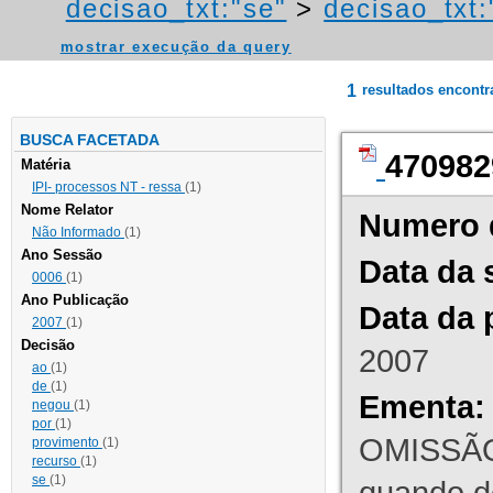
decisao_txt:"se"
>
decisao_txt:
mostrar execução da query
1
resultados encont
BUSCA FACETADA
470982
Matéria
IPI- processos NT - ressa
(1)
Nome Relator
Numero 
Não Informado
(1)
Ano Sessão
Data da 
0006
(1)
Ano Publicação
Data da 
2007
(1)
Decisão
2007
ao
(1)
de
(1)
Ementa:
negou
(1)
por
(1)
OMISSÃO
provimento
(1)
recurso
(1)
se
(1)
quando d