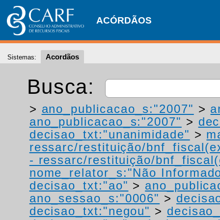
ACÓRDÃOS
Acordãos
Sistemas:
Busca:
>
ano_publicacao_s:"2007"
>
a
ano_publicacao_s:"2007"
>
dec
decisao_txt:"unanimidade"
>
ma
ressarc/restituição/bnf_fiscal(ex
- ressarc/restituição/bnf_fiscal(
nome_relator_s:"Não Informad
decisao_txt:"ao"
>
ano_publica
ano_sessao_s:"0006"
>
decisao
decisao_txt:"negou"
>
decisao_