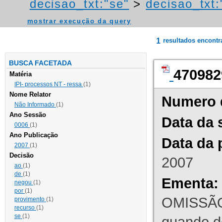
decisao_txt:"se"
>
decisao_txt:
mostrar execução da query
1
resultados encont
BUSCA FACETADA
470982
Matéria
IPI- processos NT - ressa
(1)
Nome Relator
Numero 
Não Informado
(1)
Ano Sessão
Data da 
0006
(1)
Ano Publicação
Data da 
2007
(1)
Decisão
2007
ao
(1)
de
(1)
Ementa:
negou
(1)
por
(1)
OMISSÃO
provimento
(1)
recurso
(1)
se
(1)
quando d