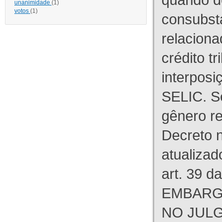
unanimidade
(1)
votos
(1)
consubst
relaciona
crédito tr
interpos
SELIC. S
gênero re
Decreto n
atualizad
art. 39 d
EMBARG
NO JULG