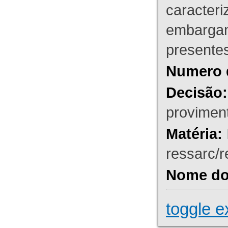
caracteri
embargant
presente
Numero 
Decisão:
proviment
Matéria:
ressarc/re
Nome do 
toggle e