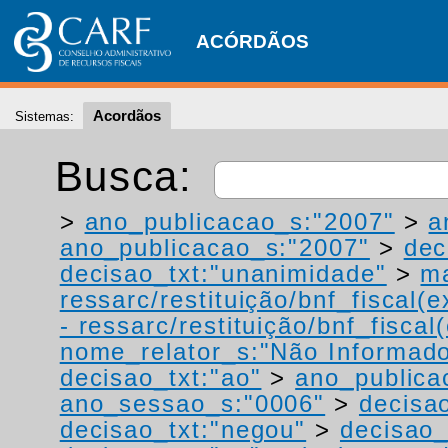
ACÓRDÃOS
Acordãos
Sistemas:
Busca:
>
ano_publicacao_s:"2007"
>
a
ano_publicacao_s:"2007"
>
dec
decisao_txt:"unanimidade"
>
ma
ressarc/restituição/bnf_fiscal(ex
- ressarc/restituição/bnf_fiscal(
nome_relator_s:"Não Informad
decisao_txt:"ao"
>
ano_publica
ano_sessao_s:"0006"
>
decisao
decisao_txt:"negou"
>
decisao_