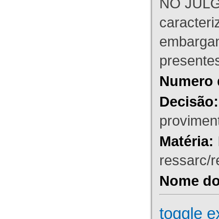
NO JULG
caracteri
embargant
presente
Numero 
Decisão:
proviment
Matéria:
ressarc/re
Nome do 
toggle e