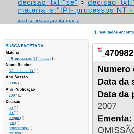
decisao_txt:"se"
>
decisao_txt:
materia_s:"IPI- processos NT - r
mostrar execução da query
1
resultados encont
BUSCA FACETADA
470982
Matéria
IPI- processos NT - ressa
(1)
Nome Relator
Numero 
Não Informado
(1)
Ano Sessão
Data da 
0006
(1)
Ano Publicação
Data da 
2007
(1)
Decisão
2007
ao
(1)
de
(1)
Ementa:
negou
(1)
por
(1)
OMISSÃO
provimento
(1)
recurso
(1)