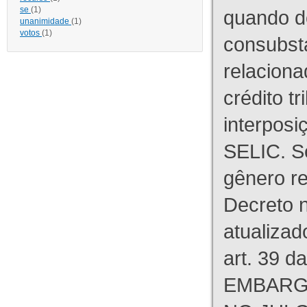
se
(1)
quando d
unanimidade
(1)
votos
(1)
consubst
relaciona
crédito tr
interpos
SELIC. S
gênero re
Decreto n
atualizad
art. 39 d
EMBARG