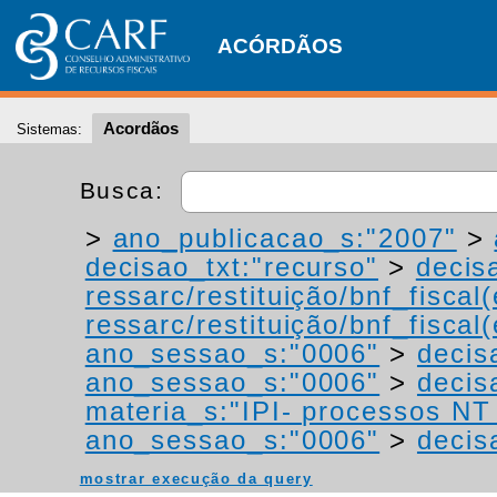
ACÓRDÃOS
Acordãos
Sistemas:
Busca:
>
ano_publicacao_s:"2007"
>
decisao_txt:"recurso"
>
decis
ressarc/restituição/bnf_fiscal(
ressarc/restituição/bnf_fiscal(
ano_sessao_s:"0006"
>
decis
ano_sessao_s:"0006"
>
decis
materia_s:"IPI- processos NT -
ano_sessao_s:"0006"
>
decis
mostrar execução da query