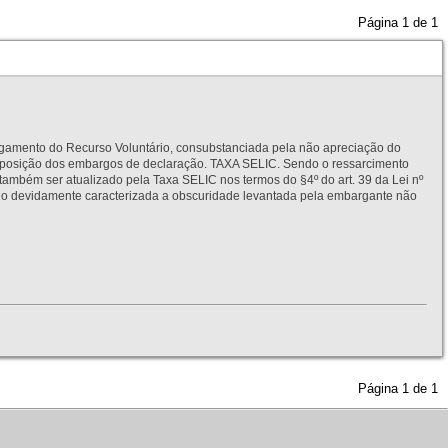
Página
1
de
1
to do Recurso Voluntário, consubstanciada pela não apreciação do
interposição dos embargos de declaração. TAXA SELIC. Sendo o ressarcimento
também ser atualizado pela Taxa SELIC nos termos do §4º do art. 39 da Lei nº
idamente caracterizada a obscuridade levantada pela embargante não
Página
1
de
1