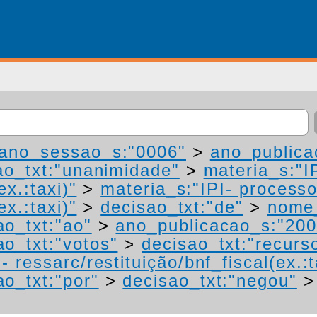
ano_sessao_s:"0006"
>
ano_publica
ao_txt:"unanimidade"
>
materia_s:"I
ex.:taxi)"
>
materia_s:"IPI- process
ex.:taxi)"
>
decisao_txt:"de"
>
nome_
ao_txt:"ao"
>
ano_publicacao_s:"200
ao_txt:"votos"
>
decisao_txt:"recurs
 ressarc/restituição/bnf_fiscal(ex.:t
ao_txt:"por"
>
decisao_txt:"negou"