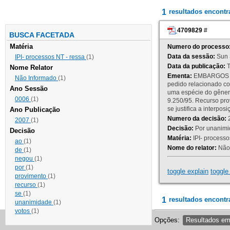
1
resultados encont
4709829
#
BUSCA FACETADA
Matéria
Numero do processo
Data da sessão:
Sun 
IPI- processos NT - ressa
(1)
Data da publicação:
T
Nome Relator
Ementa:
EMBARGOS DE
Não Informado
(1)
pedido relacionado co
Ano Sessão
uma espécie do gênero
0006
(1)
9.250/95. Recurso p
se justifica a interp
Ano Publicação
Numero da decisão:
2
2007
(1)
Decisão:
Por unanimid
Decisão
Matéria:
IPI- processos
ao
(1)
Nome do relator:
Não 
de
(1)
negou
(1)
por
(1)
toggle explain
toggle 
provimento
(1)
recurso
(1)
se
(1)
1
resultados encontr
unanimidade
(1)
votos
(1)
Opções:
Resultados e