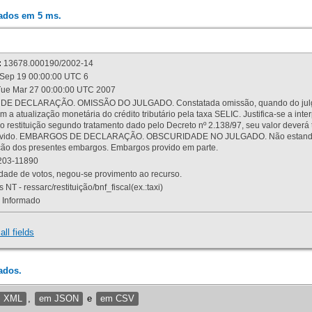
rados em 5 ms.
:
13678.000190/2002-14
Sep 19 00:00:00 UTC 6
ue Mar 27 00:00:00 UTC 2007
 DECLARAÇÃO. OMISSÃO DO JULGADO. Constatada omissão, quando do julgamen
m a atualização monetária do crédito tributário pela taxa SELIC. Justifica-se a 
 restituição segundo tratamento dado pelo Decreto nº 2.138/97, seu valor deverá 
rovido. EMBARGOS DE DECLARAÇÃO. OBSCURIDADE NO JULGADO. Não estando dev
osição dos presentes embargos. Embargos provido em parte.
03-11890
ade de votos, negou-se provimento ao recurso.
 NT - ressarc/restituição/bnf_fiscal(ex.:taxi)
Informado
all fields
ados.
m XML
,
em JSON
e
em CSV