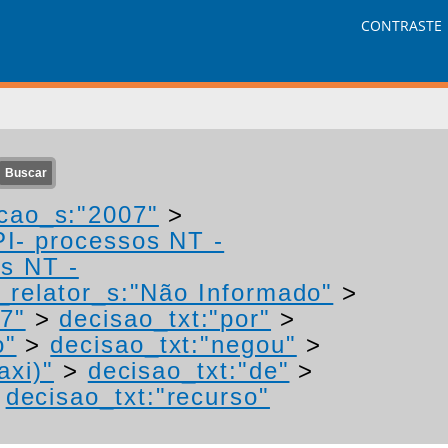
CONTRASTE
cao_s:"2007"
>
PI- processos NT -
os NT -
relator_s:"Não Informado"
>
7"
>
decisao_txt:"por"
>
o"
>
decisao_txt:"negou"
>
axi)"
>
decisao_txt:"de"
>
>
decisao_txt:"recurso"