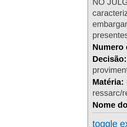
NO JULG
caracteri
embargant
presente
Numero 
Decisão:
proviment
Matéria:
ressarc/re
Nome do 
toggle e