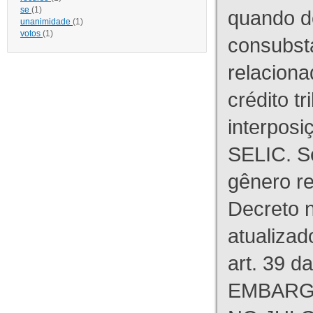
se
(1)
quando d
unanimidade
(1)
votos
(1)
consubst
relaciona
crédito tr
interpos
SELIC. S
gênero re
Decreto n
atualizad
art. 39 d
EMBARG