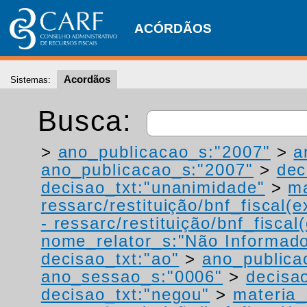
ACÓRDÃOS
Acordãos
Sistemas:
Busca:
>
ano_publicacao_s:"2007"
>
a
ano_publicacao_s:"2007"
>
dec
decisao_txt:"unanimidade"
>
ma
ressarc/restituição/bnf_fiscal(ex
- ressarc/restituição/bnf_fiscal(
nome_relator_s:"Não Informad
decisao_txt:"ao"
>
ano_publica
ano_sessao_s:"0006"
>
decisao
decisao_txt:"negou"
>
materia_