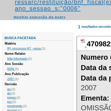
ressarc/restituição/bnf_fiscal(ex
ano_sessao_s:"0006"
mostrar execução da query
1
resultados encont
BUSCA FACETADA
470982
Matéria
IPI- processos NT - ressa
(1)
Nome Relator
Numero 
Não Informado
(1)
Ano Sessão
Data da 
0006
(1)
Ano Publicação
Data da 
2007
(1)
Decisão
2007
ao
(1)
de
(1)
Ementa:
negou
(1)
por
(1)
OMISSÃO
provimento
(1)
recurso
(1)