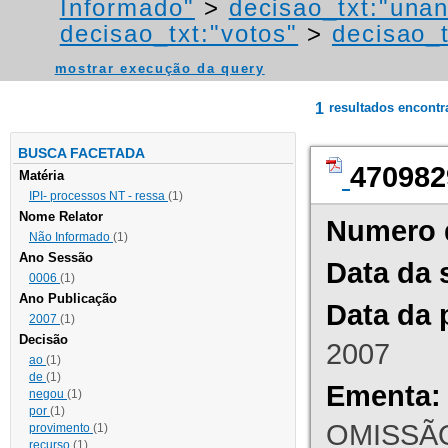
Informado"
>
decisao_txt:"una
decisao_txt:"votos"
>
decisao_t
mostrar execução da query
1
resultados encont
BUSCA FACETADA
470982
Matéria
IPI- processos NT - ressa
(1)
Nome Relator
Numero 
Não Informado
(1)
Ano Sessão
Data da 
0006
(1)
Ano Publicação
Data da 
2007
(1)
Decisão
2007
ao
(1)
de
(1)
Ementa:
negou
(1)
por
(1)
OMISSÃO
provimento
(1)
recurso
(1)