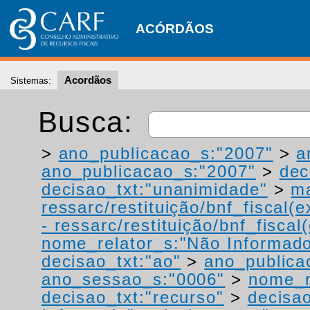
ACÓRDÃOS
Acordãos
Sistemas:
Busca:
>
ano_publicacao_s:"2007"
>
a
ano_publicacao_s:"2007"
>
dec
decisao_txt:"unanimidade"
>
ma
ressarc/restituição/bnf_fiscal(ex
- ressarc/restituição/bnf_fiscal(
nome_relator_s:"Não Informad
decisao_txt:"ao"
>
ano_publica
ano_sessao_s:"0006"
>
nome_r
decisao_txt:"recurso"
>
decisao