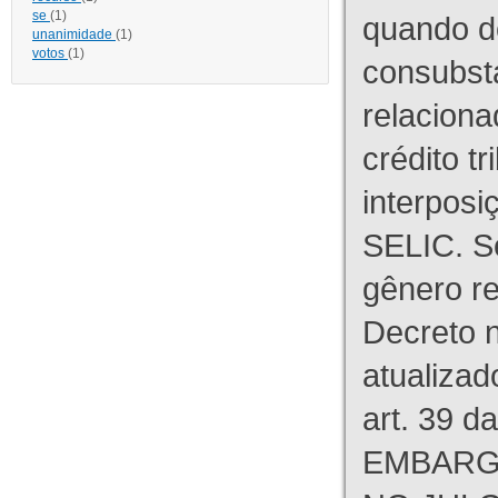
se
(1)
quando d
unanimidade
(1)
votos
(1)
consubst
relaciona
crédito tr
interpos
SELIC. S
gênero re
Decreto n
atualizad
art. 39 d
EMBARG