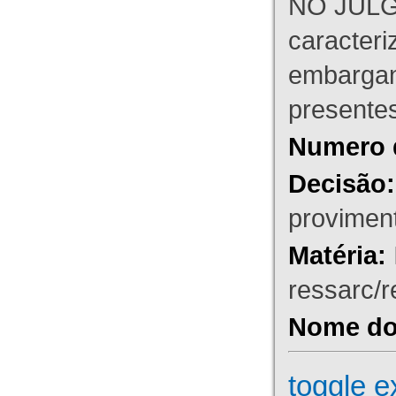
NO JULG
caracteri
embargant
presente
Numero 
Decisão:
proviment
Matéria:
ressarc/re
Nome do 
toggle e