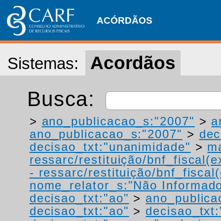
ACÓRDÃOS
Acordãos
Sistemas:
Busca:
>
ano_publicacao_s:"2007"
>
a
ano_publicacao_s:"2007"
>
dec
decisao_txt:"unanimidade"
>
ma
ressarc/restituição/bnf_fiscal(ex
- ressarc/restituição/bnf_fiscal(
nome_relator_s:"Não Informad
decisao_txt:"ao"
>
ano_publica
decisao_txt:"ao"
>
decisao_txt: