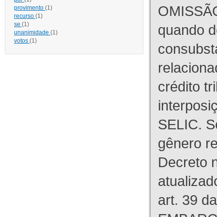
OMISSÃO
provimento
(1)
recurso
(1)
se
(1)
quando d
unanimidade
(1)
votos
(1)
consubst
relaciona
crédito tr
interpos
SELIC. S
gênero re
Decreto n
atualizad
art. 39 d