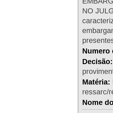
EMBARG
NO JULG
caracteri
embargant
presente
Numero 
Decisão:
proviment
Matéria:
ressarc/re
Nome do 