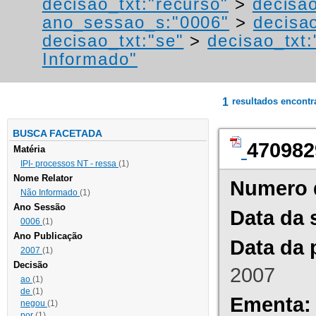
decisao_txt:"recurso"
>
decisao
ano_sessao_s:"0006"
>
decisa
decisao_txt:"se"
>
decisao_txt:
Informado"
1
resultados encont
BUSCA FACETADA
470982
Matéria
IPI- processos NT - ressa
(1)
Nome Relator
Numero 
Não Informado
(1)
Ano Sessão
Data da 
0006
(1)
Ano Publicação
Data da 
2007
(1)
Decisão
2007
ao
(1)
de
(1)
Ementa:
negou
(1)
por
(1)