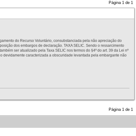
Página
1
de
1
to do Recurso Voluntário, consubstanciada pela não apreciação do
interposição dos embargos de declaração. TAXA SELIC. Sendo o ressarcimento
também ser atualizado pela Taxa SELIC nos termos do §4º do art. 39 da Lei nº
idamente caracterizada a obscuridade levantada pela embargante não
Página
1
de
1