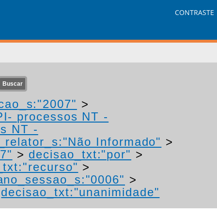
CONTRASTE
cao_s:"2007"
>
PI- processos NT -
os NT -
relator_s:"Não Informado"
>
7"
>
decisao_txt:"por"
>
txt:"recurso"
>
ano_sessao_s:"0006"
>
>
decisao_txt:"unanimidade"