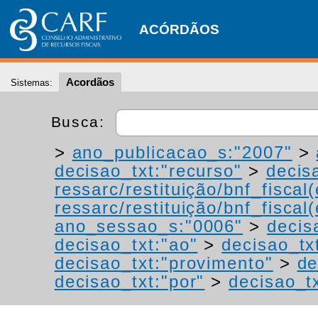
ACÓRDÃOS
Acordãos
Sistemas:
Busca:
>
ano_publicacao_s:"2007"
>
decisao_txt:"recurso"
>
decis
ressarc/restituição/bnf_fiscal(
ressarc/restituição/bnf_fiscal(
ano_sessao_s:"0006"
>
decis
decisao_txt:"ao"
>
decisao_tx
decisao_txt:"provimento"
>
de
decisao_txt:"por"
>
decisao_tx