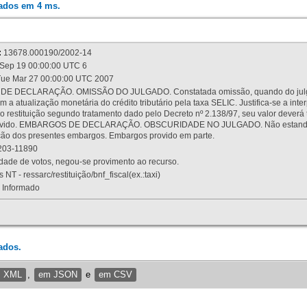
rados em 4 ms.
:
13678.000190/2002-14
Sep 19 00:00:00 UTC 6
ue Mar 27 00:00:00 UTC 2007
 DECLARAÇÃO. OMISSÃO DO JULGADO. Constatada omissão, quando do julgamen
m a atualização monetária do crédito tributário pela taxa SELIC. Justifica-se a 
 restituição segundo tratamento dado pelo Decreto nº 2.138/97, seu valor deverá 
rovido. EMBARGOS DE DECLARAÇÃO. OBSCURIDADE NO JULGADO. Não estando dev
osição dos presentes embargos. Embargos provido em parte.
03-11890
ade de votos, negou-se provimento ao recurso.
 NT - ressarc/restituição/bnf_fiscal(ex.:taxi)
Informado
ados.
m XML
,
em JSON
e
em CSV