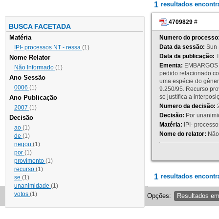
1
resultados encont
4709829
#
BUSCA FACETADA
Matéria
Numero do processo
Data da sessão:
Sun 
IPI- processos NT - ressa
(1)
Data da publicação:
T
Nome Relator
Ementa:
EMBARGOS DE
Não Informado
(1)
pedido relacionado co
Ano Sessão
uma espécie do gênero
0006
(1)
9.250/95. Recurso p
se justifica a interp
Ano Publicação
Numero da decisão:
2
2007
(1)
Decisão:
Por unanimid
Decisão
Matéria:
IPI- processos
ao
(1)
Nome do relator:
Não 
de
(1)
negou
(1)
por
(1)
provimento
(1)
recurso
(1)
1
resultados encontr
se
(1)
unanimidade
(1)
votos
(1)
Opções:
Resultados e