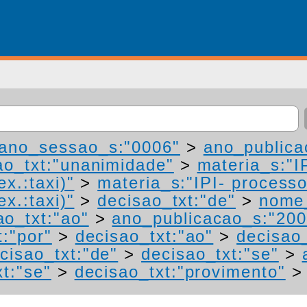
ano_sessao_s:"0006"
>
ano_publica
ao_txt:"unanimidade"
>
materia_s:"I
ex.:taxi)"
>
materia_s:"IPI- process
ex.:taxi)"
>
decisao_txt:"de"
>
nome_
ao_txt:"ao"
>
ano_publicacao_s:"200
t:"por"
>
decisao_txt:"ao"
>
decisao_
cisao_txt:"de"
>
decisao_txt:"se"
>
t:"se"
>
decisao_txt:"provimento"