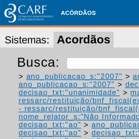
ACÓRDÃOS
Acordãos
Sistemas:
Busca:
>
ano_publicacao_s:"2007"
>
a
ano_publicacao_s:"2007"
>
dec
decisao_txt:"unanimidade"
>
ma
ressarc/restituição/bnf_fiscal(ex
- ressarc/restituição/bnf_fiscal(
nome_relator_s:"Não Informad
decisao_txt:"ao"
>
ano_publica
decisao_txt:"ao"
>
decisao_txt: