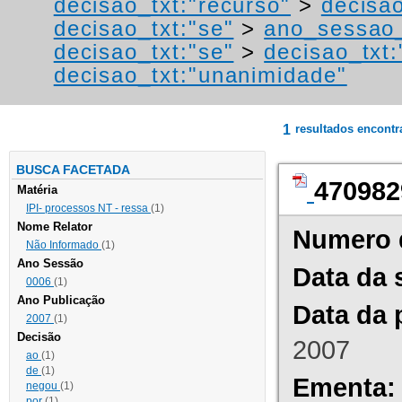
decisao_txt:"recurso"
>
decisao
decisao_txt:"se"
>
ano_sessao_
decisao_txt:"se"
>
decisao_txt
decisao_txt:"unanimidade"
1
resultados encont
BUSCA FACETADA
470982
Matéria
IPI- processos NT - ressa
(1)
Nome Relator
Numero 
Não Informado
(1)
Ano Sessão
Data da 
0006
(1)
Ano Publicação
Data da 
2007
(1)
Decisão
2007
ao
(1)
de
(1)
Ementa:
negou
(1)
por
(1)