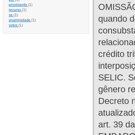
OMISSÃO
provimento
(1)
recurso
(1)
se
(1)
quando d
unanimidade
(1)
votos
(1)
consubst
relaciona
crédito tr
interpos
SELIC. S
gênero re
Decreto n
atualizad
art. 39 d