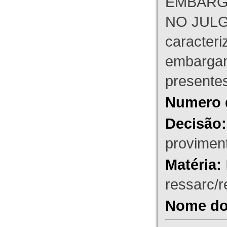
EMBARG
NO JULG
caracteri
embargant
presente
Numero 
Decisão:
proviment
Matéria:
ressarc/re
Nome do 