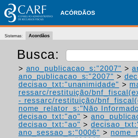
ACÓRDÃOS
Acordãos
Sistemas:
Busca:
>
ano_publicacao_s:"2007"
>
a
ano_publicacao_s:"2007"
>
dec
decisao_txt:"unanimidade"
>
ma
ressarc/restituição/bnf_fiscal(ex
- ressarc/restituição/bnf_fiscal(
nome_relator_s:"Não Informad
decisao_txt:"ao"
>
ano_publica
decisao_txt:"ao"
>
decisao_txt:
ano_sessao_s:"0006"
>
nome_r