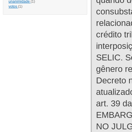
unanimidade
(1)
votos
(1)
consubst
relaciona
crédito tr
interpos
SELIC. S
gênero re
Decreto n
atualizad
art. 39 d
EMBARG
NO JULG