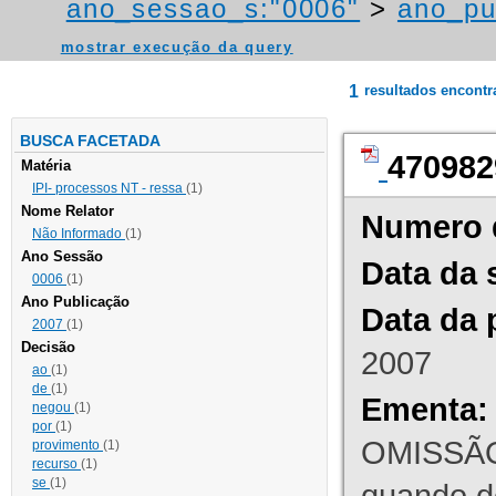
ano_sessao_s:"0006"
>
ano_pu
mostrar execução da query
1
resultados encont
BUSCA FACETADA
470982
Matéria
IPI- processos NT - ressa
(1)
Nome Relator
Numero 
Não Informado
(1)
Ano Sessão
Data da 
0006
(1)
Ano Publicação
Data da 
2007
(1)
Decisão
2007
ao
(1)
de
(1)
Ementa:
negou
(1)
por
(1)
OMISSÃO
provimento
(1)
recurso
(1)
se
(1)
quando d