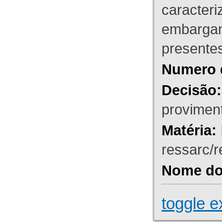
caracteri
embargant
presente
Numero 
Decisão:
proviment
Matéria:
ressarc/re
Nome do 
toggle e