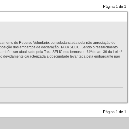
Página
1
de
1
to do Recurso Voluntário, consubstanciada pela não apreciação do
interposição dos embargos de declaração. TAXA SELIC. Sendo o ressarcimento
também ser atualizado pela Taxa SELIC nos termos do §4º do art. 39 da Lei nº
idamente caracterizada a obscuridade levantada pela embargante não
Página
1
de
1