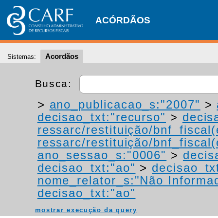
ACÓRDÃOS
Acordãos
Sistemas:
Busca:
>
ano_publicacao_s:"2007"
>
decisao_txt:"recurso"
>
decis
ressarc/restituição/bnf_fiscal(
ressarc/restituição/bnf_fiscal(
ano_sessao_s:"0006"
>
decis
decisao_txt:"ao"
>
decisao_tx
nome_relator_s:"Não Informa
decisao_txt:"ao"
mostrar execução da query