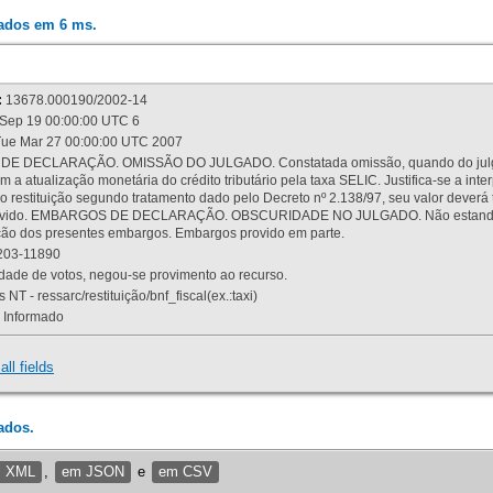
rados em 6 ms.
:
13678.000190/2002-14
Sep 19 00:00:00 UTC 6
ue Mar 27 00:00:00 UTC 2007
 DECLARAÇÃO. OMISSÃO DO JULGADO. Constatada omissão, quando do julgamen
m a atualização monetária do crédito tributário pela taxa SELIC. Justifica-se a 
 restituição segundo tratamento dado pelo Decreto nº 2.138/97, seu valor deverá 
rovido. EMBARGOS DE DECLARAÇÃO. OBSCURIDADE NO JULGADO. Não estando dev
osição dos presentes embargos. Embargos provido em parte.
03-11890
ade de votos, negou-se provimento ao recurso.
 NT - ressarc/restituição/bnf_fiscal(ex.:taxi)
Informado
all fields
ados.
m XML
,
em JSON
e
em CSV