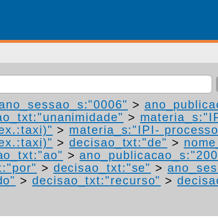
ano_sessao_s:"0006"
>
ano_publica
ao_txt:"unanimidade"
>
materia_s:"I
ex.:taxi)"
>
materia_s:"IPI- process
ex.:taxi)"
>
decisao_txt:"de"
>
nome_
ao_txt:"ao"
>
ano_publicacao_s:"200
t:"por"
>
decisao_txt:"se"
>
ano_ses
do"
>
decisao_txt:"recurso"
>
decisa