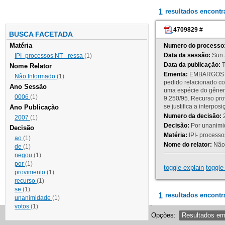
1
resultados encont
4709829
#
BUSCA FACETADA
Matéria
Numero do processo
Data da sessão:
Sun 
IPI- processos NT - ressa
(1)
Data da publicação:
T
Nome Relator
Ementa:
EMBARGOS DE
Não Informado
(1)
pedido relacionado co
Ano Sessão
uma espécie do gênero
0006
(1)
9.250/95. Recurso p
se justifica a interp
Ano Publicação
Numero da decisão:
2
2007
(1)
Decisão:
Por unanimid
Decisão
Matéria:
IPI- processos
ao
(1)
Nome do relator:
Não 
de
(1)
negou
(1)
por
(1)
toggle explain
toggle 
provimento
(1)
recurso
(1)
se
(1)
1
resultados encontr
unanimidade
(1)
votos
(1)
Opções:
Resultados e