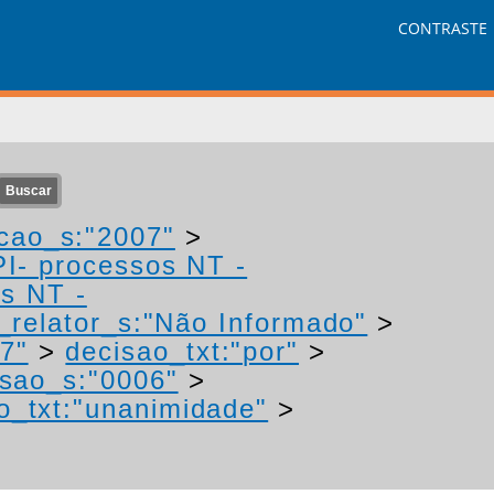
CONTRASTE
cao_s:"2007"
>
PI- processos NT -
os NT -
relator_s:"Não Informado"
>
7"
>
decisao_txt:"por"
>
sao_s:"0006"
>
o_txt:"unanimidade"
>