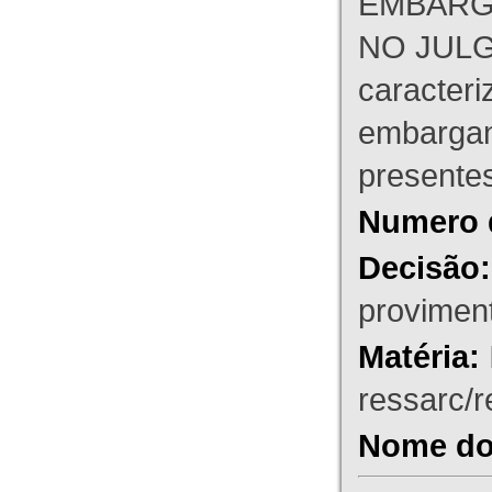
EMBARG
NO JULG
caracteri
embargant
presente
Numero 
Decisão:
proviment
Matéria:
ressarc/re
Nome do 