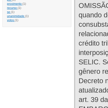
OMISSÃO
provimento
(1)
recurso
(1)
se
(1)
quando d
unanimidade
(1)
votos
(1)
consubst
relaciona
crédito tr
interpos
SELIC. S
gênero re
Decreto n
atualizad
art. 39 d