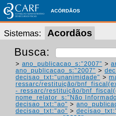
ACÓRDÃOS
Acordãos
Sistemas:
Busca:
>
ano_publicacao_s:"2007"
>
a
ano_publicacao_s:"2007"
>
dec
decisao_txt:"unanimidade"
>
ma
ressarc/restituição/bnf_fiscal(ex
- ressarc/restituição/bnf_fiscal(
nome_relator_s:"Não Informad
decisao_txt:"ao"
>
ano_publica
decisao_txt:"ao"
>
decisao_txt: