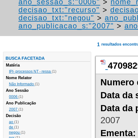
ano_sessao_s:"0006"
>
nome_r
decisao_txt:"recurso"
>
decisa
decisao_txt:"negou"
>
ano_publ
ano_publicacao_s:"2007"
>
ano
1
resultados encont
BUSCA FACETADA
470982
Matéria
IPI- processos NT - ressa
(1)
Nome Relator
Numero 
Não Informado
(1)
Ano Sessão
Data da 
0006
(1)
Ano Publicação
Data da 
2007
(1)
Decisão
2007
ao
(1)
de
(1)
Ementa:
negou
(1)
por
(1)