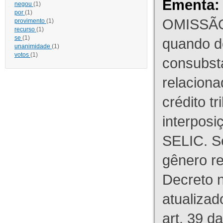
Ementa:
negou
(1)
por
(1)
OMISSÃO
provimento
(1)
recurso
(1)
se
(1)
quando d
unanimidade
(1)
votos
(1)
consubst
relaciona
crédito tr
interpos
SELIC. S
gênero re
Decreto n
atualizad
art. 39 d