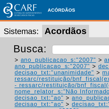
ACÓRDÃOS
Acordãos
Sistemas:
Busca:
>
ano_publicacao_s:"2007"
>
a
ano_publicacao_s:"2007"
>
dec
decisao_txt:"unanimidade"
>
ma
ressarc/restituição/bnf_fiscal(ex
- ressarc/restituição/bnf_fiscal(
nome_relator_s:"Não Informad
decisao_txt:"ao"
>
ano_publica
decisao_txt:"ao"
>
decisao_txt: