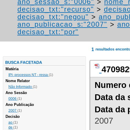
ano_sessao_s:"0006"
>
nome_r
decisao_txt:"recurso"
>
decisa
decisao_txt:"negou"
>
ano_publ
ano_publicacao_s:"2007"
>
ano
decisao_txt:"por"
1
resultados encont
BUSCA FACETADA
470982
Matéria
IPI- processos NT - ressa
(1)
Nome Relator
Numero 
Não Informado
(1)
Ano Sessão
Data da 
0006
(1)
Ano Publicação
Data da 
2007
(1)
Decisão
2007
ao
(1)
de
(1)