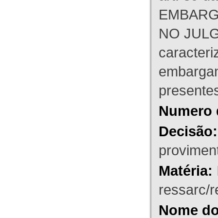
EMBARG
NO JULG
caracteri
embargant
presente
Numero 
Decisão:
proviment
Matéria:
ressarc/re
Nome do 