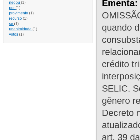
Ementa:
negou
(1)
por
(1)
OMISSÃO
provimento
(1)
recurso
(1)
se
(1)
quando d
unanimidade
(1)
votos
(1)
consubst
relaciona
crédito tr
interpos
SELIC. S
gênero re
Decreto n
atualizad
art. 39 d