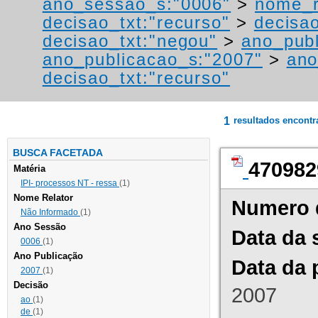
ano_sessao_s:"0006"
>
nome_r
decisao_txt:"recurso"
>
decisa
decisao_txt:"negou"
>
ano_publ
ano_publicacao_s:"2007"
>
ano
decisao_txt:"recurso"
1
resultados encont
BUSCA FACETADA
470982
Matéria
IPI- processos NT - ressa
(1)
Nome Relator
Numero 
Não Informado
(1)
Ano Sessão
Data da 
0006
(1)
Ano Publicação
Data da 
2007
(1)
Decisão
2007
ao
(1)
de
(1)