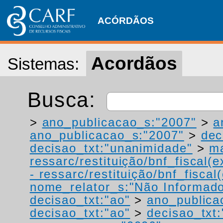
ACÓRDÃOS
Acordãos
Sistemas:
Busca:
>
ano_publicacao_s:"2007"
>
a
ano_publicacao_s:"2007"
>
dec
decisao_txt:"unanimidade"
>
ma
ressarc/restituição/bnf_fiscal(ex
- ressarc/restituição/bnf_fiscal(
nome_relator_s:"Não Informad
decisao_txt:"ao"
>
ano_publica
decisao_txt:"ao"
>
decisao_txt: