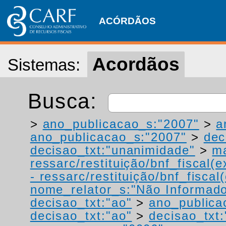
ACÓRDÃOS
Acordãos
Sistemas:
Busca:
>
ano_publicacao_s:"2007"
>
a
ano_publicacao_s:"2007"
>
dec
decisao_txt:"unanimidade"
>
ma
ressarc/restituição/bnf_fiscal(ex
- ressarc/restituição/bnf_fiscal(
nome_relator_s:"Não Informad
decisao_txt:"ao"
>
ano_publica
decisao_txt:"ao"
>
decisao_txt: