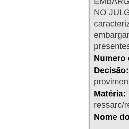
EMBARG
NO JULG
caracteri
embargant
presente
Numero 
Decisão:
proviment
Matéria:
ressarc/re
Nome do 