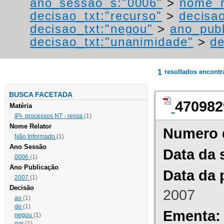
ano_sessao_s:"0006"
>
nome_r
decisao_txt:"recurso"
>
decisa
decisao_txt:"negou"
>
ano_publ
decisao_txt:"unanimidade"
>
de
1
resultados encont
BUSCA FACETADA
470982
Matéria
IPI- processos NT - ressa
(1)
Nome Relator
Numero 
Não Informado
(1)
Ano Sessão
Data da 
0006
(1)
Ano Publicação
Data da 
2007
(1)
Decisão
2007
ao
(1)
de
(1)
Ementa:
negou
(1)
por
(1)