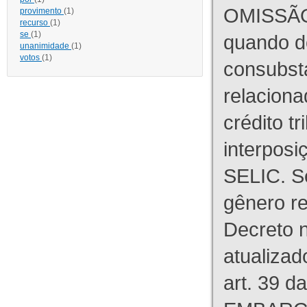
OMISSÃO
provimento
(1)
recurso
(1)
se
(1)
quando d
unanimidade
(1)
votos
(1)
consubst
relaciona
crédito tr
interpos
SELIC. S
gênero re
Decreto n
atualizad
art. 39 d