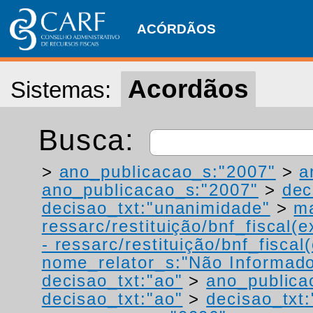
ACÓRDÃOS
Acordãos
Sistemas:
Busca:
>
ano_publicacao_s:"2007"
>
a
ano_publicacao_s:"2007"
>
dec
decisao_txt:"unanimidade"
>
ma
ressarc/restituição/bnf_fiscal(ex
- ressarc/restituição/bnf_fiscal(
nome_relator_s:"Não Informad
decisao_txt:"ao"
>
ano_publica
decisao_txt:"ao"
>
decisao_txt: