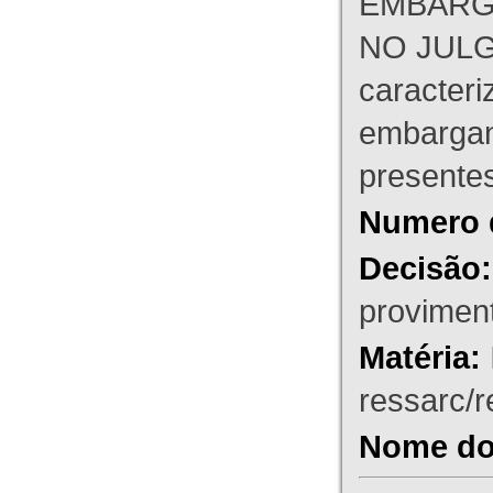
EMBARG
NO JULG
caracteri
embargant
presente
Numero 
Decisão:
proviment
Matéria:
ressarc/re
Nome do 