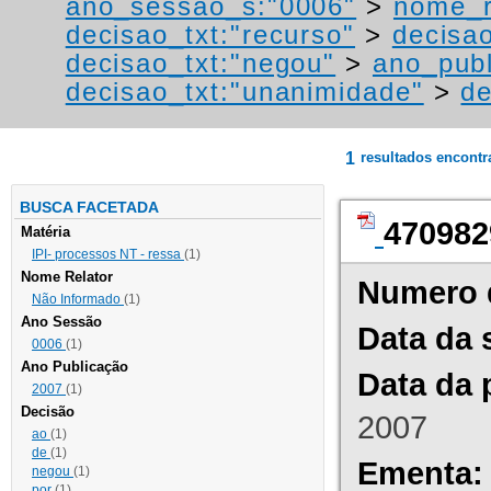
ano_sessao_s:"0006"
>
nome_r
decisao_txt:"recurso"
>
decisa
decisao_txt:"negou"
>
ano_publ
decisao_txt:"unanimidade"
>
de
1
resultados encont
BUSCA FACETADA
470982
Matéria
IPI- processos NT - ressa
(1)
Nome Relator
Numero 
Não Informado
(1)
Ano Sessão
Data da 
0006
(1)
Ano Publicação
Data da 
2007
(1)
Decisão
2007
ao
(1)
de
(1)
Ementa:
negou
(1)
por
(1)