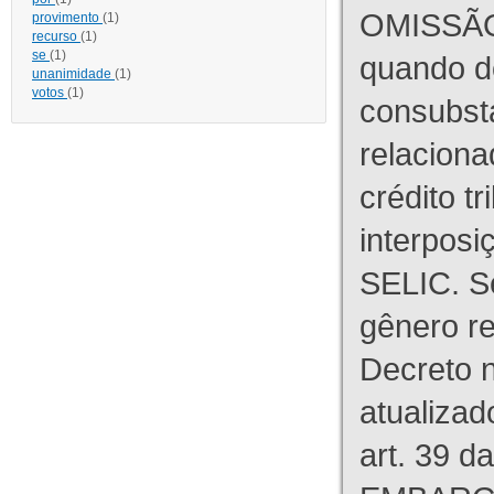
OMISSÃO
provimento
(1)
recurso
(1)
se
(1)
quando d
unanimidade
(1)
votos
(1)
consubst
relaciona
crédito tr
interpos
SELIC. S
gênero re
Decreto n
atualizad
art. 39 d