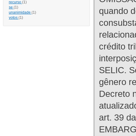
recurso
(1)
se
(1)
quando d
unanimidade
(1)
votos
(1)
consubst
relaciona
crédito tr
interpos
SELIC. S
gênero re
Decreto n
atualizad
art. 39 d
EMBARG