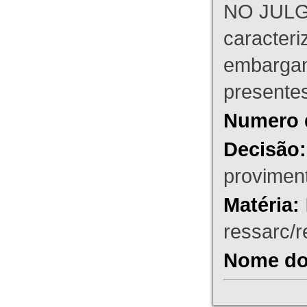
NO JULG
caracteri
embargant
presente
Numero 
Decisão:
proviment
Matéria:
ressarc/re
Nome do 