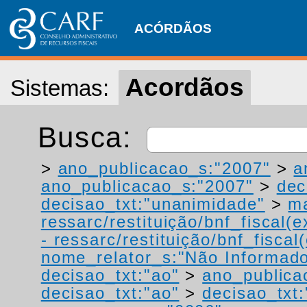
ACÓRDÃOS
Acordãos
Sistemas:
Busca:
>
ano_publicacao_s:"2007"
>
a
ano_publicacao_s:"2007"
>
dec
decisao_txt:"unanimidade"
>
ma
ressarc/restituição/bnf_fiscal(ex
- ressarc/restituição/bnf_fiscal(
nome_relator_s:"Não Informad
decisao_txt:"ao"
>
ano_publica
decisao_txt:"ao"
>
decisao_txt: