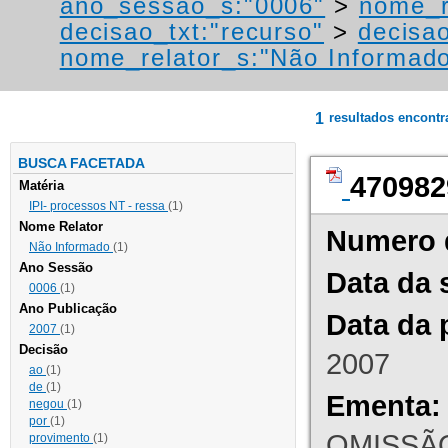
ano_sessao_s:"0006"
>
nome_r
decisao_txt:"recurso"
>
decisa
nome_relator_s:"Não Informad
1
resultados encont
BUSCA FACETADA
470982
Matéria
IPI- processos NT - ressa
(1)
Nome Relator
Numero 
Não Informado
(1)
Ano Sessão
Data da 
0006
(1)
Ano Publicação
Data da 
2007
(1)
Decisão
2007
ao
(1)
de
(1)
Ementa:
negou
(1)
por
(1)
OMISSÃO
provimento
(1)