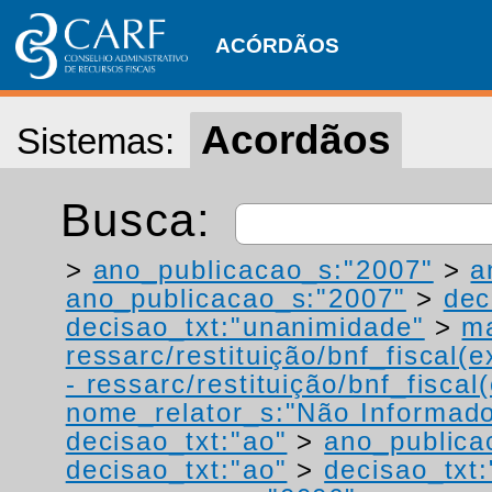
ACÓRDÃOS
Acordãos
Sistemas:
Busca:
>
ano_publicacao_s:"2007"
>
a
ano_publicacao_s:"2007"
>
dec
decisao_txt:"unanimidade"
>
ma
ressarc/restituição/bnf_fiscal(ex
- ressarc/restituição/bnf_fiscal(
nome_relator_s:"Não Informad
decisao_txt:"ao"
>
ano_publica
decisao_txt:"ao"
>
decisao_txt: