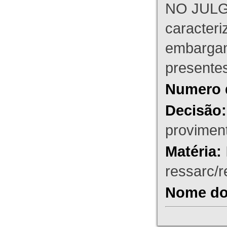
NO JULG
caracteri
embargant
presente
Numero 
Decisão:
proviment
Matéria:
ressarc/re
Nome do 