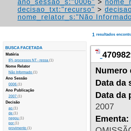
ano_sessao_s:"0006"
>
nome_r
decisao_txt:"recurso"
>
decisa
nome_relator_s:"Não Informad
1
resultados encont
BUSCA FACETADA
470982
Matéria
IPI- processos NT - ressa
(1)
Nome Relator
Numero 
Não Informado
(1)
Ano Sessão
Data da 
0006
(1)
Ano Publicação
Data da 
2007
(1)
Decisão
2007
ao
(1)
de
(1)
Ementa:
negou
(1)
por
(1)
OMISSÃO
provimento
(1)