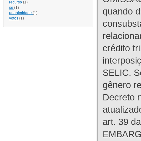
recurso
(1)
se
(1)
quando d
unanimidade
(1)
votos
(1)
consubst
relaciona
crédito tr
interpos
SELIC. S
gênero re
Decreto n
atualizad
art. 39 d
EMBARG