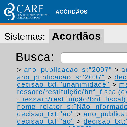
ACÓRDÃOS
Acordãos
Sistemas:
Busca:
>
ano_publicacao_s:"2007"
>
a
ano_publicacao_s:"2007"
>
dec
decisao_txt:"unanimidade"
>
ma
ressarc/restituição/bnf_fiscal(ex
- ressarc/restituição/bnf_fiscal(
nome_relator_s:"Não Informad
decisao_txt:"ao"
>
ano_publica
decisao_txt:"ao"
>
decisao_txt: