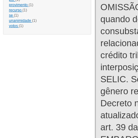
OMISSÃO
provimento
(1)
recurso
(1)
se
(1)
quando d
unanimidade
(1)
votos
(1)
consubst
relaciona
crédito tr
interpos
SELIC. S
gênero re
Decreto n
atualizad
art. 39 d