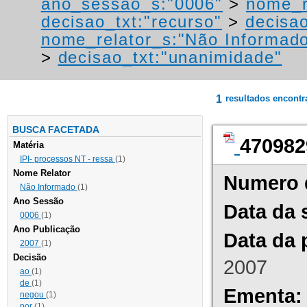
ano_sessao_s:"0006"
>
nome_r
decisao_txt:"recurso"
>
decisa
nome_relator_s:"Não Informad
>
decisao_txt:"unanimidade"
1
resultados encont
BUSCA FACETADA
470982
Matéria
IPI- processos NT - ressa
(1)
Nome Relator
Numero 
Não Informado
(1)
Ano Sessão
Data da 
0006
(1)
Ano Publicação
Data da 
2007
(1)
Decisão
2007
ao
(1)
de
(1)
Ementa:
negou
(1)
por
(1)