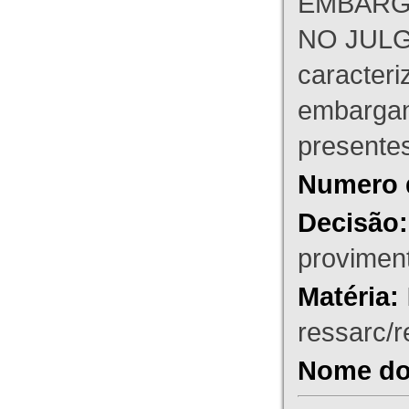
EMBARG
NO JULG
caracteri
embargant
presente
Numero 
Decisão:
proviment
Matéria:
ressarc/re
Nome do 