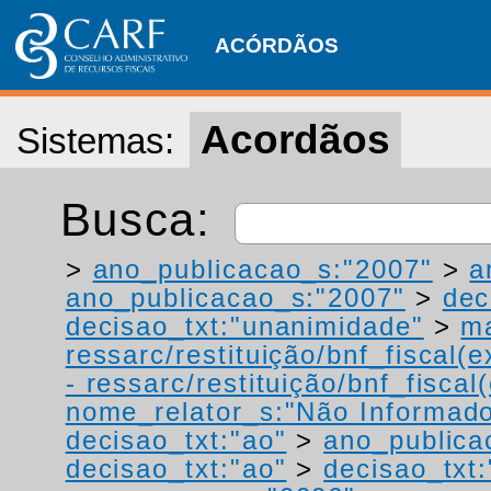
ACÓRDÃOS
Acordãos
Sistemas:
Busca:
>
ano_publicacao_s:"2007"
>
a
ano_publicacao_s:"2007"
>
dec
decisao_txt:"unanimidade"
>
ma
ressarc/restituição/bnf_fiscal(ex
- ressarc/restituição/bnf_fiscal(
nome_relator_s:"Não Informad
decisao_txt:"ao"
>
ano_publica
decisao_txt:"ao"
>
decisao_txt: