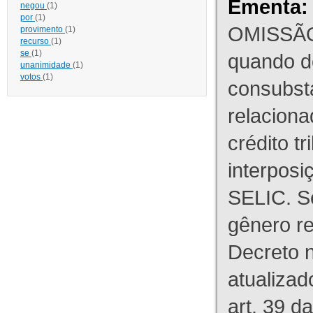
Ementa:
negou
(1)
por
(1)
OMISSÃO
provimento
(1)
recurso
(1)
se
(1)
quando d
unanimidade
(1)
votos
(1)
consubst
relaciona
crédito tr
interpos
SELIC. S
gênero re
Decreto n
atualizad
art. 39 d