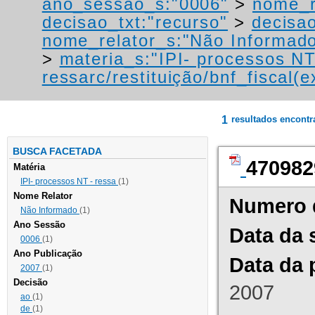
ano_sessao_s:"0006"
>
nome_r
decisao_txt:"recurso"
>
decisa
nome_relator_s:"Não Informad
>
materia_s:"IPI- processos NT
ressarc/restituição/bnf_fiscal(ex
1
resultados encont
BUSCA FACETADA
470982
Matéria
IPI- processos NT - ressa
(1)
Nome Relator
Numero 
Não Informado
(1)
Ano Sessão
Data da 
0006
(1)
Ano Publicação
Data da 
2007
(1)
Decisão
2007
ao
(1)
de
(1)