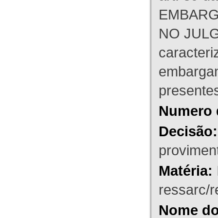
EMBARG
NO JULG
caracteri
embargant
presente
Numero 
Decisão:
proviment
Matéria:
ressarc/re
Nome do 