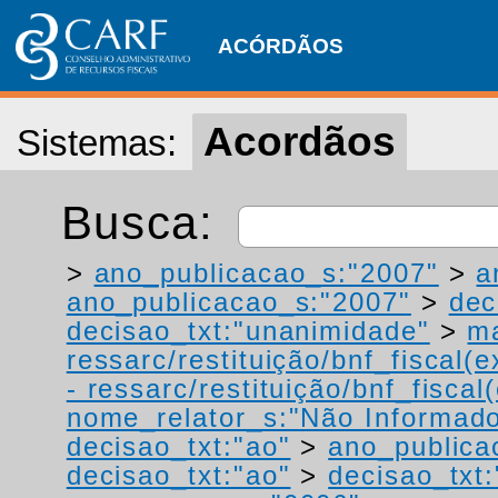
ACÓRDÃOS
Acordãos
Sistemas:
Busca:
>
ano_publicacao_s:"2007"
>
a
ano_publicacao_s:"2007"
>
dec
decisao_txt:"unanimidade"
>
ma
ressarc/restituição/bnf_fiscal(ex
- ressarc/restituição/bnf_fiscal(
nome_relator_s:"Não Informad
decisao_txt:"ao"
>
ano_publica
decisao_txt:"ao"
>
decisao_txt: