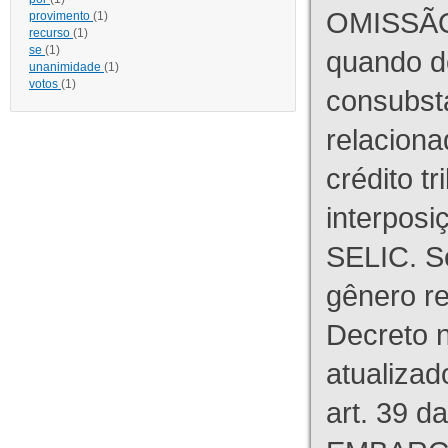
OMISSÃO
provimento
(1)
recurso
(1)
se
(1)
quando d
unanimidade
(1)
votos
(1)
consubst
relaciona
crédito tr
interpos
SELIC. S
gênero re
Decreto n
atualizad
art. 39 d