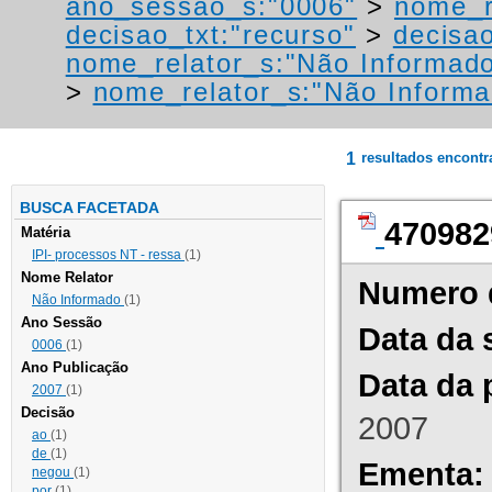
ano_sessao_s:"0006"
>
nome_r
decisao_txt:"recurso"
>
decisa
nome_relator_s:"Não Informad
>
nome_relator_s:"Não Informa
1
resultados encont
BUSCA FACETADA
470982
Matéria
IPI- processos NT - ressa
(1)
Nome Relator
Numero 
Não Informado
(1)
Ano Sessão
Data da 
0006
(1)
Ano Publicação
Data da 
2007
(1)
Decisão
2007
ao
(1)
de
(1)
Ementa:
negou
(1)
por
(1)