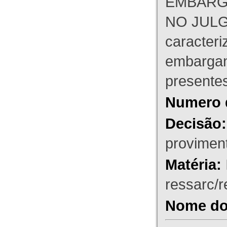
EMBARG
NO JULG
caracteri
embargant
presente
Numero 
Decisão:
proviment
Matéria:
ressarc/re
Nome do 