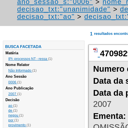
ano_sessao_s:"0006"
>
nome_r
decisao_txt:"unanimidade"
>
de
decisao_txt:"ao"
>
decisao_txt:
1
resultados encont
BUSCA FACETADA
470982
Matéria
IPI- processos NT - ressa
(1)
Nome Relator
Numero 
Não Informado
(1)
Ano Sessão
Data da 
0006
(1)
Ano Publicação
Data da 
2007
(1)
Decisão
2007
ao
(1)
de
(1)
Ementa:
negou
(1)
por
(1)
OMISSÃO
provimento
(1)