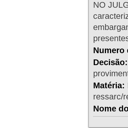
NO JULG
caracteri
embargant
presente
Numero 
Decisão:
proviment
Matéria:
ressarc/re
Nome do 