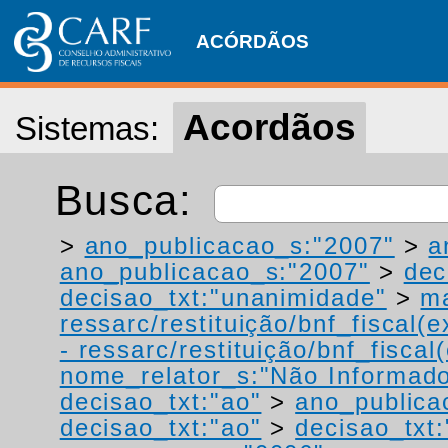
ACÓRDÃOS
Acordãos
Sistemas:
Busca:
>
ano_publicacao_s:"2007"
>
a
ano_publicacao_s:"2007"
>
dec
decisao_txt:"unanimidade"
>
ma
ressarc/restituição/bnf_fiscal(ex
- ressarc/restituição/bnf_fiscal(
nome_relator_s:"Não Informad
decisao_txt:"ao"
>
ano_publica
decisao_txt:"ao"
>
decisao_txt: