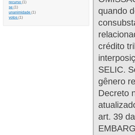
recurso
(1)
se
(1)
quando d
unanimidade
(1)
votos
(1)
consubst
relaciona
crédito tr
interpos
SELIC. S
gênero re
Decreto n
atualizad
art. 39 d
EMBARG