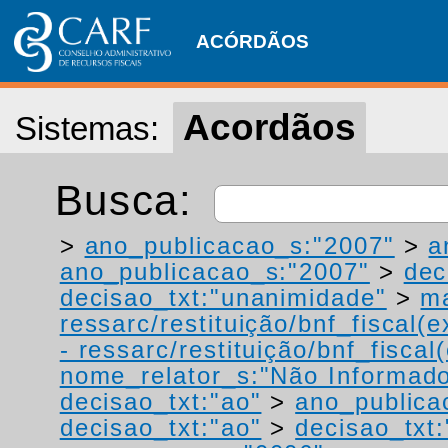
ACÓRDÃOS
Acordãos
Sistemas:
Busca:
>
ano_publicacao_s:"2007"
>
a
ano_publicacao_s:"2007"
>
dec
decisao_txt:"unanimidade"
>
ma
ressarc/restituição/bnf_fiscal(ex
- ressarc/restituição/bnf_fiscal(
nome_relator_s:"Não Informad
decisao_txt:"ao"
>
ano_publica
decisao_txt:"ao"
>
decisao_txt: