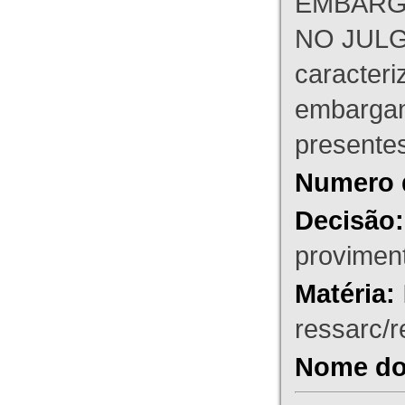
EMBARG
NO JULG
caracteri
embargant
presente
Numero 
Decisão:
proviment
Matéria:
ressarc/re
Nome do 