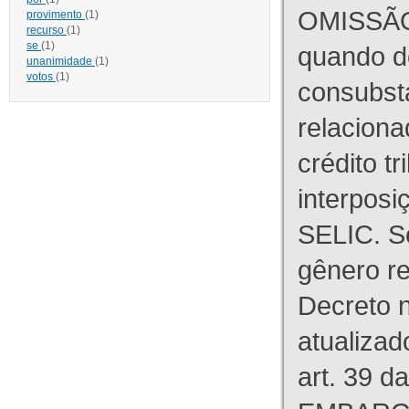
OMISSÃO
provimento
(1)
recurso
(1)
se
(1)
quando d
unanimidade
(1)
votos
(1)
consubst
relaciona
crédito tr
interpos
SELIC. S
gênero re
Decreto n
atualizad
art. 39 d