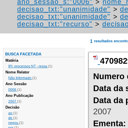
ano_sessao_s:"0006"
>
nome_r
decisao_txt:"unanimidade"
>
de
decisao_txt:"unanimidade"
>
de
decisao_txt:"recurso"
>
decisa
1
resultados encont
BUSCA FACETADA
470982
Matéria
IPI- processos NT - ressa
(1)
Nome Relator
Numero 
Não Informado
(1)
Ano Sessão
Data da 
0006
(1)
Ano Publicação
Data da 
2007
(1)
Decisão
2007
ao
(1)
de
(1)
Ementa:
negou
(1)
por
(1)