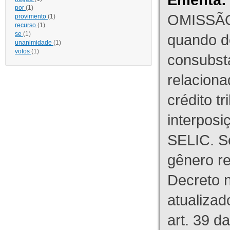
por
(1)
OMISSÃO
provimento
(1)
recurso
(1)
se
(1)
quando d
unanimidade
(1)
votos
(1)
consubst
relaciona
crédito tr
interpos
SELIC. S
gênero re
Decreto n
atualizad
art. 39 d