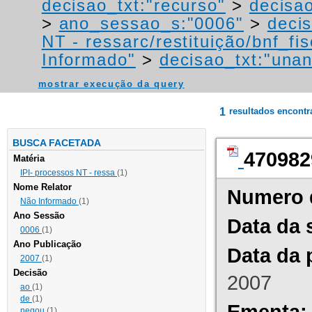
decisao_txt:"recurso"
>
decisao
>
ano_sessao_s:"0006"
>
decis
NT - ressarc/restituição/bnf_fis
Informado"
>
decisao_txt:"una
mostrar execução da query
1
resultados encont
BUSCA FACETADA
470982
Matéria
IPI- processos NT - ressa
(1)
Nome Relator
Numero 
Não Informado
(1)
Ano Sessão
Data da 
0006
(1)
Ano Publicação
Data da 
2007
(1)
Decisão
2007
ao
(1)
de
(1)
Ementa:
negou
(1)