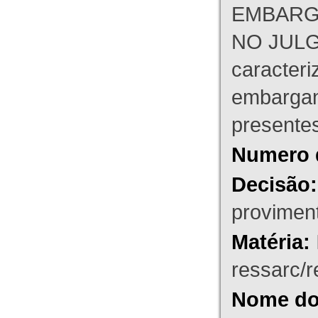
EMBARG
NO JULG
caracteri
embargant
presente
Numero 
Decisão:
proviment
Matéria:
ressarc/re
Nome do 