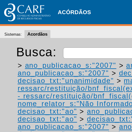
ACÓRDÃOS
Acordãos
Sistemas:
Busca:
>
ano_publicacao_s:"2007"
>
a
ano_publicacao_s:"2007"
>
dec
decisao_txt:"unanimidade"
>
ma
ressarc/restituição/bnf_fiscal(ex
- ressarc/restituição/bnf_fiscal(
nome_relator_s:"Não Informad
decisao_txt:"ao"
>
ano_publica
decisao_txt:"ao"
>
decisao_txt
ano_publicacao_s:"2007"
>
ano