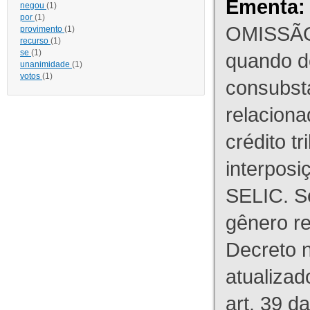
Ementa:
negou
(1)
por
(1)
OMISSÃO
provimento
(1)
recurso
(1)
se
(1)
quando d
unanimidade
(1)
votos
(1)
consubst
relaciona
crédito tr
interpos
SELIC. S
gênero re
Decreto n
atualizad
art. 39 d