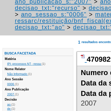
ano_publicacao_s:"2007"
>
ano
decisao_txt:"recurso"
>
decisao
>
ano_sessao_s:"0006"
>
mater
ressarc/restituição/bnf_fiscal(ex
decisao_txt:"ao"
>
decisao_txt:
1
resultados encont
BUSCA FACETADA
470982
Matéria
IPI- processos NT - ressa
(1)
Nome Relator
Numero 
Não Informado
(1)
Ano Sessão
Data da 
0006
(1)
Ano Publicação
Data da 
2007
(1)
Decisão
2007
ao
(1)
de
(1)