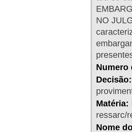
EMBARG
NO JULG
caracteri
embargant
presente
Numero 
Decisão:
proviment
Matéria:
ressarc/re
Nome do 