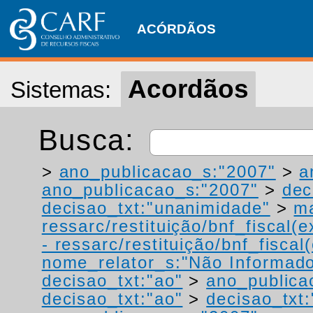
ACÓRDÃOS
Acordãos
Sistemas:
Busca:
>
ano_publicacao_s:"2007"
>
a
ano_publicacao_s:"2007"
>
dec
decisao_txt:"unanimidade"
>
ma
ressarc/restituição/bnf_fiscal(ex
- ressarc/restituição/bnf_fiscal(
nome_relator_s:"Não Informad
decisao_txt:"ao"
>
ano_publica
decisao_txt:"ao"
>
decisao_txt