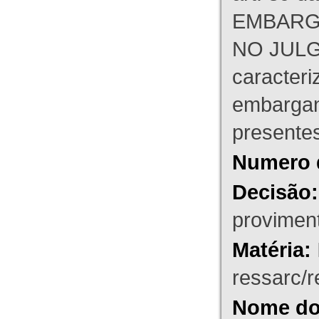
EMBARG
NO JULG
caracteri
embargant
presente
Numero 
Decisão:
proviment
Matéria:
ressarc/re
Nome do 