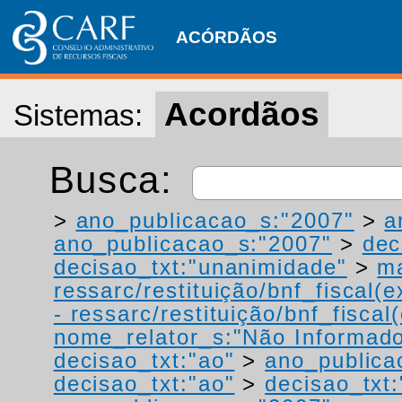
ACÓRDÃOS
Acordãos
Sistemas:
Busca:
>
ano_publicacao_s:"2007"
>
a
ano_publicacao_s:"2007"
>
dec
decisao_txt:"unanimidade"
>
ma
ressarc/restituição/bnf_fiscal(ex
- ressarc/restituição/bnf_fiscal(
nome_relator_s:"Não Informad
decisao_txt:"ao"
>
ano_publica
decisao_txt:"ao"
>
decisao_txt