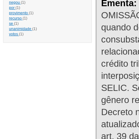
Ementa:
negou
(1)
por
(1)
OMISSÃO
provimento
(1)
recurso
(1)
se
(1)
quando d
unanimidade
(1)
votos
(1)
consubst
relaciona
crédito tr
interpos
SELIC. S
gênero re
Decreto n
atualizad
art. 39 d