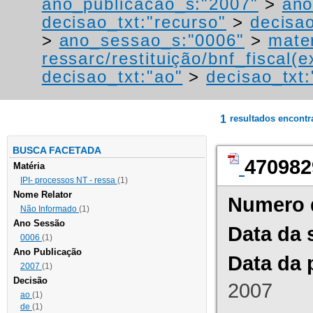
ano_publicacao_s:"2007"
>
ano
decisao_txt:"recurso"
>
decisao
>
ano_sessao_s:"0006"
>
mater
ressarc/restituição/bnf_fiscal(ex
decisao_txt:"ao"
>
decisao_txt
1
resultados encont
BUSCA FACETADA
470982
Matéria
IPI- processos NT - ressa
(1)
Nome Relator
Numero 
Não Informado
(1)
Ano Sessão
Data da 
0006
(1)
Ano Publicação
Data da 
2007
(1)
Decisão
2007
ao
(1)
de
(1)