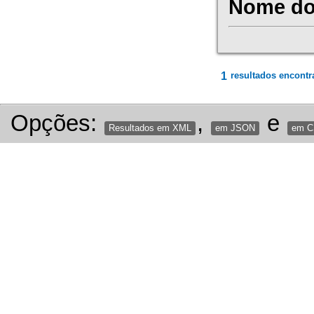
Nome do 
1
resultados encontr
Opções:
,
e
Resultados em XML
em JSON
em 