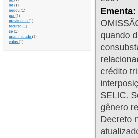
ao
(1)
de
(1)
Ementa:
negou
(1)
por
(1)
OMISSÃO
provimento
(1)
recurso
(1)
se
(1)
quando d
unanimidade
(1)
votos
(1)
consubst
relaciona
crédito tr
interpos
SELIC. S
gênero re
Decreto n
atualizad