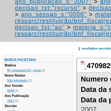
ano_publicacao_s:"2007"
>
ano
decisao_txt:"recurso"
>
decisao
>
ano_sessao_s:"0006"
>
mater
ressarc/restituição/bnf_fiscal(ex
decisao_txt:"ao"
>
materia_s:"
ressarc/restituição/bnf_fiscal(ex
1
resultados encont
BUSCA FACETADA
470982
Matéria
IPI- processos NT - ressa
(1)
Nome Relator
Numero 
Não Informado
(1)
Ano Sessão
Data da 
0006
(1)
Ano Publicação
Data da 
2007
(1)
Decisão
2007