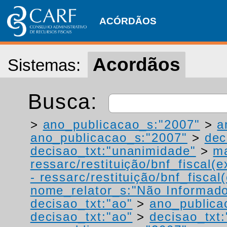
ACÓRDÃOS
Acordãos
Sistemas:
Busca:
>
ano_publicacao_s:"2007"
>
a
ano_publicacao_s:"2007"
>
dec
decisao_txt:"unanimidade"
>
ma
ressarc/restituição/bnf_fiscal(ex
- ressarc/restituição/bnf_fiscal(
nome_relator_s:"Não Informad
decisao_txt:"ao"
>
ano_publica
decisao_txt:"ao"
>
decisao_txt