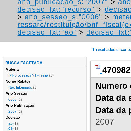
ano_publicacao_s:"2007"
>
ano
decisao_txt:"recurso"
>
decisao
>
ano_sessao_s:"0006"
>
mater
ressarc/restituição/bnf_fiscal(ex
decisao_txt:"ao"
>
decisao_txt:
1
resultados encont
BUSCA FACETADA
470982
Matéria
IPI- processos NT - ressa
(1)
Nome Relator
Numero 
Não Informado
(1)
Ano Sessão
Data da 
0006
(1)
Ano Publicação
Data da 
2007
(1)
Decisão
2007
ao
(1)
de
(1)