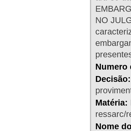
EMBARG
NO JULG
caracteri
embargant
presente
Numero 
Decisão:
proviment
Matéria:
ressarc/re
Nome do 