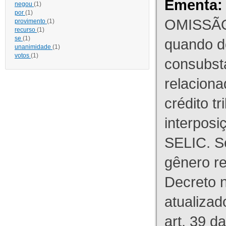
Ementa:
negou
(1)
por
(1)
OMISSÃO
provimento
(1)
recurso
(1)
se
(1)
quando d
unanimidade
(1)
votos
(1)
consubst
relaciona
crédito tr
interpos
SELIC. S
gênero re
Decreto n
atualizad
art. 39 d