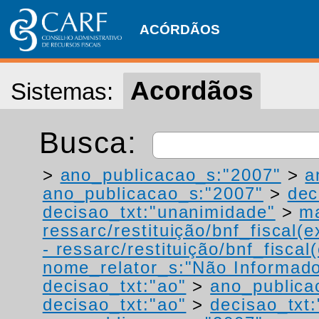
ACÓRDÃOS
Acordãos
Sistemas:
Busca:
>
ano_publicacao_s:"2007"
>
a
ano_publicacao_s:"2007"
>
dec
decisao_txt:"unanimidade"
>
ma
ressarc/restituição/bnf_fiscal(ex
- ressarc/restituição/bnf_fiscal(
nome_relator_s:"Não Informad
decisao_txt:"ao"
>
ano_publica
decisao_txt:"ao"
>
decisao_txt