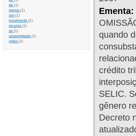
ao
(1)
de
(1)
Ementa:
negou
(1)
por
(1)
OMISSÃO
provimento
(1)
recurso
(1)
se
(1)
quando d
unanimidade
(1)
votos
(1)
consubst
relaciona
crédito tr
interpos
SELIC. S
gênero re
Decreto n
atualizad