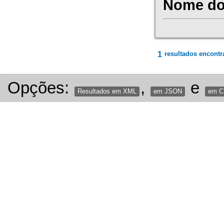
Nome do 
1
resultados encontr
Opções:
,
e
Resultados em XML
em JSON
em 