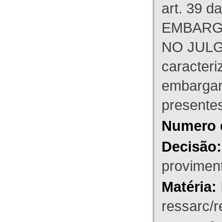
art. 39 d
EMBARG
NO JULG
caracteri
embargant
presente
Numero 
Decisão:
proviment
Matéria:
ressarc/re