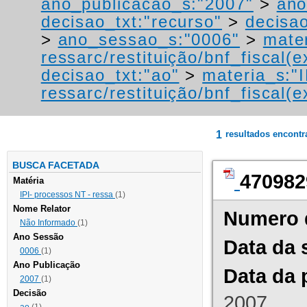
ano_publicacao_s:"2007"
>
ano
decisao_txt:"recurso"
>
decisao
>
ano_sessao_s:"0006"
>
mater
ressarc/restituição/bnf_fiscal(ex
decisao_txt:"ao"
>
materia_s:"
ressarc/restituição/bnf_fiscal(ex
1
resultados encont
BUSCA FACETADA
470982
Matéria
IPI- processos NT - ressa
(1)
Nome Relator
Numero 
Não Informado
(1)
Ano Sessão
Data da 
0006
(1)
Ano Publicação
Data da 
2007
(1)
Decisão
2007