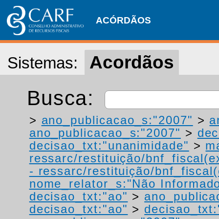
ACÓRDÃOS
Acordãos
Sistemas:
Busca:
>
ano_publicacao_s:"2007"
>
a
ano_publicacao_s:"2007"
>
dec
decisao_txt:"unanimidade"
>
ma
ressarc/restituição/bnf_fiscal(ex
- ressarc/restituição/bnf_fiscal(
nome_relator_s:"Não Informad
decisao_txt:"ao"
>
ano_publica
decisao_txt:"ao"
>
decisao_txt