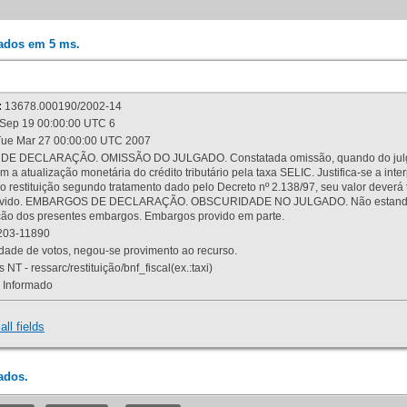
rados em 5 ms.
:
13678.000190/2002-14
Sep 19 00:00:00 UTC 6
ue Mar 27 00:00:00 UTC 2007
 DECLARAÇÃO. OMISSÃO DO JULGADO. Constatada omissão, quando do julgamen
m a atualização monetária do crédito tributário pela taxa SELIC. Justifica-se a 
 restituição segundo tratamento dado pelo Decreto nº 2.138/97, seu valor deverá 
rovido. EMBARGOS DE DECLARAÇÃO. OBSCURIDADE NO JULGADO. Não estando dev
osição dos presentes embargos. Embargos provido em parte.
03-11890
ade de votos, negou-se provimento ao recurso.
 NT - ressarc/restituição/bnf_fiscal(ex.:taxi)
Informado
all fields
ados.