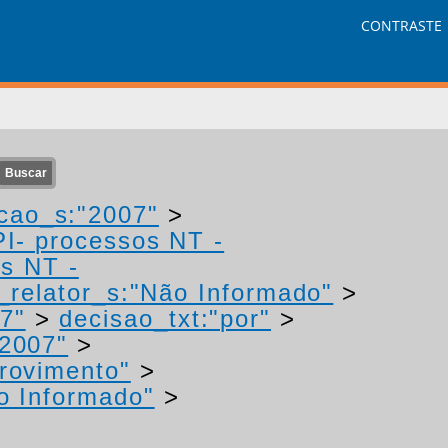
CONTRASTE
cao_s:"2007"
>
PI- processos NT -
os NT -
relator_s:"Não Informado"
>
7"
>
decisao_txt:"por"
>
"2007"
>
provimento"
>
o Informado"
>