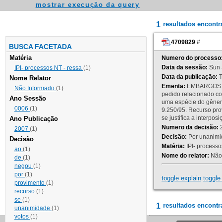
mostrar execução da query
1
resultados encont
4709829
#
BUSCA FACETADA
Matéria
Numero do processo
Data da sessão:
Sun 
IPI- processos NT - ressa
(1)
Data da publicação:
T
Nome Relator
Ementa:
EMBARGOS DE
Não Informado
(1)
pedido relacionado co
Ano Sessão
uma espécie do gênero
0006
(1)
9.250/95. Recurso p
se justifica a interp
Ano Publicação
Numero da decisão:
2
2007
(1)
Decisão:
Por unanimid
Decisão
Matéria:
IPI- processos
ao
(1)
Nome do relator:
Não 
de
(1)
negou
(1)
por
(1)
toggle explain
toggle 
provimento
(1)
recurso
(1)
se
(1)
1
resultados encontr
unanimidade
(1)
votos
(1)