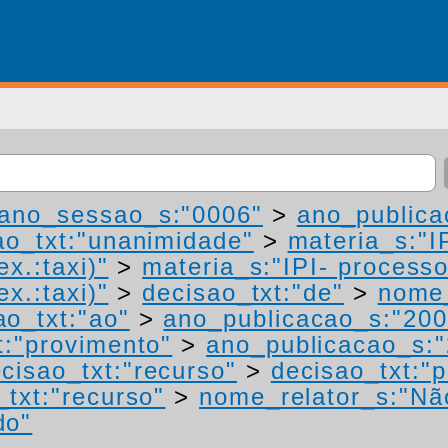
ano_sessao_s:"0006"
>
ano_publica
ao_txt:"unanimidade"
>
materia_s:"I
ex.:taxi)"
>
materia_s:"IPI- process
ex.:taxi)"
>
decisao_txt:"de"
>
nome_
ao_txt:"ao"
>
ano_publicacao_s:"200
t:"provimento"
>
ano_publicacao_s:
cisao_txt:"recurso"
>
decisao_txt:"
_txt:"recurso"
>
nome_relator_s:"Nã
do"