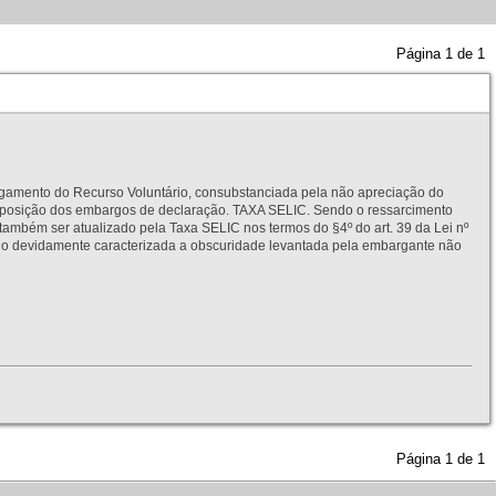
Página
1
de
1
to do Recurso Voluntário, consubstanciada pela não apreciação do
interposição dos embargos de declaração. TAXA SELIC. Sendo o ressarcimento
também ser atualizado pela Taxa SELIC nos termos do §4º do art. 39 da Lei nº
idamente caracterizada a obscuridade levantada pela embargante não
Página
1
de
1