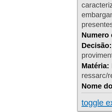
caracteri
embargant
presente
Numero 
Decisão:
proviment
Matéria:
ressarc/re
Nome do 
toggle e