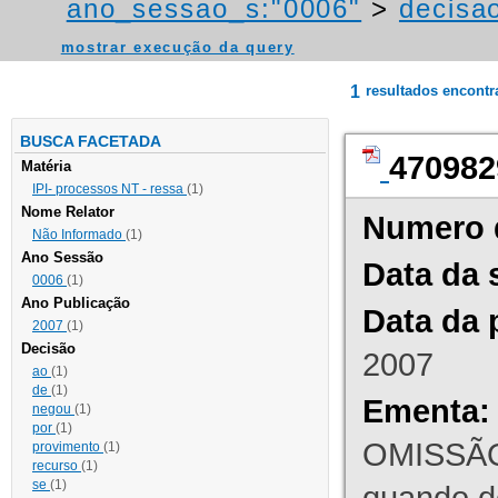
ano_sessao_s:"0006"
>
decisao
mostrar execução da query
1
resultados encont
BUSCA FACETADA
470982
Matéria
IPI- processos NT - ressa
(1)
Nome Relator
Numero 
Não Informado
(1)
Ano Sessão
Data da 
0006
(1)
Ano Publicação
Data da 
2007
(1)
Decisão
2007
ao
(1)
de
(1)
Ementa:
negou
(1)
por
(1)
OMISSÃO
provimento
(1)
recurso
(1)
se
(1)
quando d