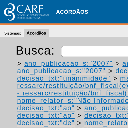
ACÓRDÃOS
Acordãos
Sistemas:
Busca:
>
ano_publicacao_s:"2007"
>
a
ano_publicacao_s:"2007"
>
dec
decisao_txt:"unanimidade"
>
ma
ressarc/restituição/bnf_fiscal(ex
- ressarc/restituição/bnf_fiscal(
nome_relator_s:"Não Informad
decisao_txt:"ao"
>
ano_publica
decisao_txt:"ao"
>
decisao_txt
decisao_txt:"de"
>
nome_relato