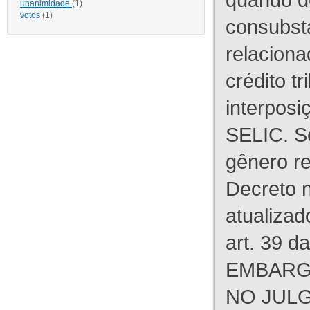
unanimidade
(1)
votos
(1)
consubst
relaciona
crédito tr
interpos
SELIC. S
gênero re
Decreto n
atualizad
art. 39 d
EMBARG
NO JULG