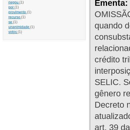
Ementa:
negou
(1)
por
(1)
OMISSÃO
provimento
(1)
recurso
(1)
se
(1)
quando d
unanimidade
(1)
votos
(1)
consubst
relaciona
crédito tr
interpos
SELIC. S
gênero re
Decreto n
atualizad
art. 39 d