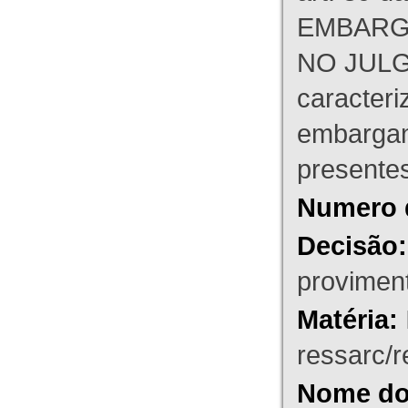
EMBARG
NO JULG
caracteri
embargant
presente
Numero 
Decisão:
proviment
Matéria:
ressarc/re
Nome do 