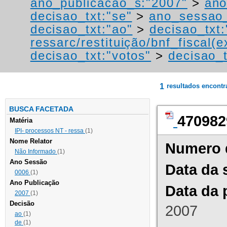
ano_publicacao_s:"2007"
>
ano
decisao_txt:"se"
>
ano_sessao_
decisao_txt:"ao"
>
decisao_txt:
ressarc/restituição/bnf_fiscal(ex
decisao_txt:"votos"
>
decisao_t
1
resultados encont
BUSCA FACETADA
470982
Matéria
IPI- processos NT - ressa
(1)
Nome Relator
Numero 
Não Informado
(1)
Ano Sessão
Data da 
0006
(1)
Ano Publicação
Data da 
2007
(1)
Decisão
2007
ao
(1)
de
(1)