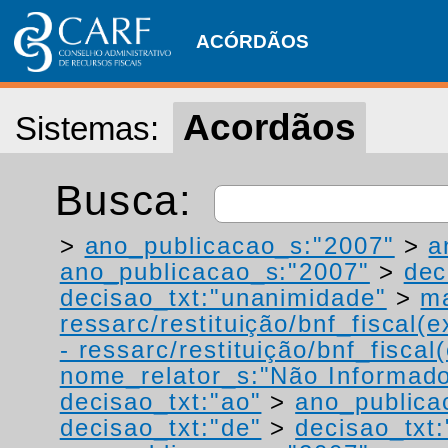
ACÓRDÃOS
Acordãos
Sistemas:
Busca:
>
ano_publicacao_s:"2007"
>
a
ano_publicacao_s:"2007"
>
dec
decisao_txt:"unanimidade"
>
ma
ressarc/restituição/bnf_fiscal(ex
- ressarc/restituição/bnf_fiscal(
nome_relator_s:"Não Informad
decisao_txt:"ao"
>
ano_publica
decisao_txt:"de"
>
decisao_txt: