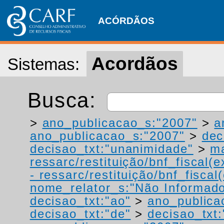
ACÓRDÃOS
Acordãos
Sistemas:
Busca:
>
ano_publicacao_s:"2007"
>
a
ano_publicacao_s:"2007"
>
dec
decisao_txt:"unanimidade"
>
ma
ressarc/restituição/bnf_fiscal(ex
- ressarc/restituição/bnf_fiscal(
nome_relator_s:"Não Informad
decisao_txt:"ao"
>
ano_publica
decisao_txt:"de"
>
decisao_txt: