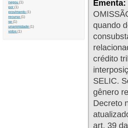
Ementa:
negou
(1)
por
(1)
OMISSÃO
provimento
(1)
recurso
(1)
se
(1)
quando d
unanimidade
(1)
votos
(1)
consubst
relaciona
crédito tr
interpos
SELIC. S
gênero re
Decreto n
atualizad
art. 39 d