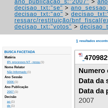
ano_publicacao_s:"2007"
>
ano
decisao_txt:"se"
>
ano_sessao_
decisao_txt:"ao"
>
decisao_txt:
ressarc/restituição/bnf_fiscal(ex
decisao_txt:"votos"
>
decisao_t
1
resultados encont
BUSCA FACETADA
470982
Matéria
IPI- processos NT - ressa
(1)
Nome Relator
Numero 
Não Informado
(1)
Ano Sessão
Data da 
0006
(1)
Ano Publicação
Data da 
2007
(1)
Decisão
2007
ao
(1)
de
(1)