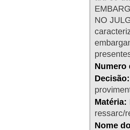
EMBARG
NO JULG
caracteri
embargant
presente
Numero 
Decisão:
proviment
Matéria:
ressarc/re
Nome do 