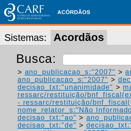
ACÓRDÃOS
Acordãos
Sistemas:
Busca:
>
ano_publicacao_s:"2007"
>
a
ano_publicacao_s:"2007"
>
dec
decisao_txt:"unanimidade"
>
ma
ressarc/restituição/bnf_fiscal(ex
- ressarc/restituição/bnf_fiscal(
nome_relator_s:"Não Informad
decisao_txt:"ao"
>
ano_publica
decisao_txt:"de"
>
decisao_txt: