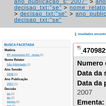
ano_publicacao_s:"2007"
>
ano
decisao_txt:"se"
>
nome_relato
>
decisao_txt:"se"
>
ano_publi
decisao_txt:"se"
1
resultados encont
BUSCA FACETADA
470982
Matéria
IPI- processos NT - ressa
(1)
Nome Relator
Numero 
Não Informado
(1)
Ano Sessão
Data da 
0006
(1)
Ano Publicação
Data da 
2007
(1)
Decisão
2007
ao
(1)
de
(1)
Ementa:
negou
(1)
por
(1)