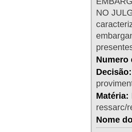
EMBARG
NO JULG
caracteri
embargant
presente
Numero 
Decisão:
proviment
Matéria:
ressarc/re
Nome do 