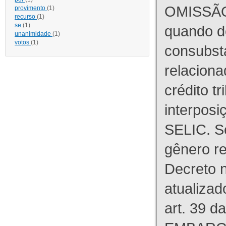
OMISSÃO
provimento
(1)
recurso
(1)
se
(1)
quando d
unanimidade
(1)
votos
(1)
consubst
relaciona
crédito tr
interpos
SELIC. S
gênero re
Decreto n
atualizad
art. 39 d