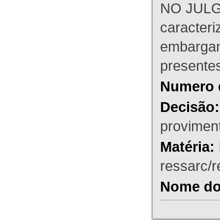
NO JULG
caracteri
embargant
presente
Numero 
Decisão:
proviment
Matéria:
ressarc/re
Nome do 