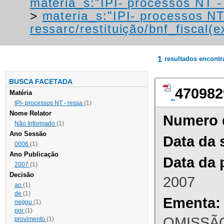
materia_s:"IPI- processos NT - r
>
materia_s:"IPI- processos NT
ressarc/restituição/bnf_fiscal(ex
1
resultados encont
BUSCA FACETADA
470982
Matéria
IPI- processos NT - ressa
(1)
Nome Relator
Numero 
Não Informado
(1)
Ano Sessão
Data da 
0006
(1)
Ano Publicação
Data da 
2007
(1)
Decisão
2007
ao
(1)
de
(1)
Ementa:
negou
(1)
por
(1)
OMISSÃO
provimento
(1)