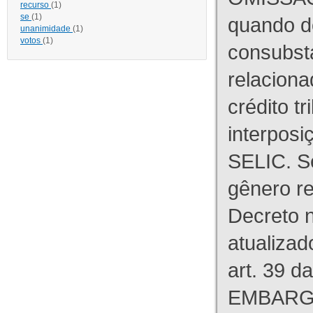
recurso
(1)
se
(1)
quando d
unanimidade
(1)
votos
(1)
consubst
relaciona
crédito tr
interpos
SELIC. S
gênero re
Decreto n
atualizad
art. 39 d
EMBARG