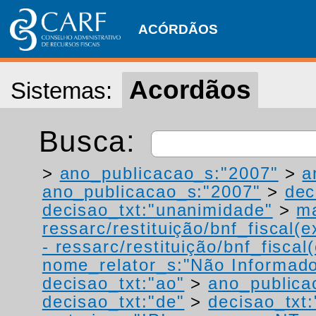
ACÓRDÃOS
Acordãos
Sistemas:
Busca:
>
ano_publicacao_s:"2007"
>
a
ano_publicacao_s:"2007"
>
dec
decisao_txt:"unanimidade"
>
ma
ressarc/restituição/bnf_fiscal(ex
- ressarc/restituição/bnf_fiscal(
nome_relator_s:"Não Informad
decisao_txt:"ao"
>
ano_publica
decisao_txt:"de"
>
decisao_txt: