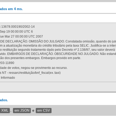
rados em 4 ms.
:
13678.000190/2002-14
Sep 19 00:00:00 UTC 6
ue Mar 27 00:00:00 UTC 2007
 DECLARAÇÃO. OMISSÃO DO JULGADO. Constatada omissão, quando do julgamen
m a atualização monetária do crédito tributário pela taxa SELIC. Justifica-se a 
 restituição segundo tratamento dado pelo Decreto nº 2.138/97, seu valor deverá 
rovido. EMBARGOS DE DECLARAÇÃO. OBSCURIDADE NO JULGADO. Não estando dev
osição dos presentes embargos. Embargos provido em parte.
03-11890
ade de votos, negou-se provimento ao recurso.
 NT - ressarc/restituição/bnf_fiscal(ex.:taxi)
Informado
ados.
m XML
,
em JSON
e
em CSV