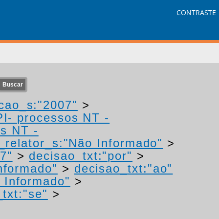
CONTRASTE
cao_s:"2007"
>
PI- processos NT -
os NT -
relator_s:"Não Informado"
>
7"
>
decisao_txt:"por"
>
nformado"
>
decisao_txt:"ao"
 Informado"
>
txt:"se"
>