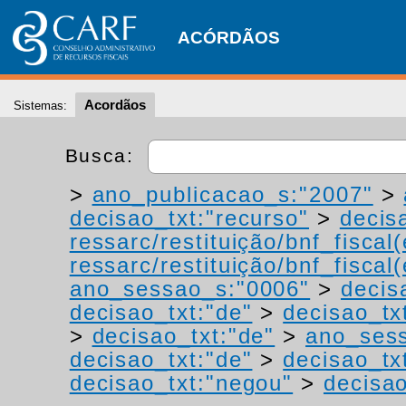
ACÓRDÃOS
Acordãos
Sistemas:
Busca:
>
ano_publicacao_s:"2007"
>
decisao_txt:"recurso"
>
decis
ressarc/restituição/bnf_fiscal(
ressarc/restituição/bnf_fiscal(
ano_sessao_s:"0006"
>
decis
decisao_txt:"de"
>
decisao_tx
>
decisao_txt:"de"
>
ano_ses
decisao_txt:"de"
>
decisao_tx
decisao_txt:"negou"
>
decisao