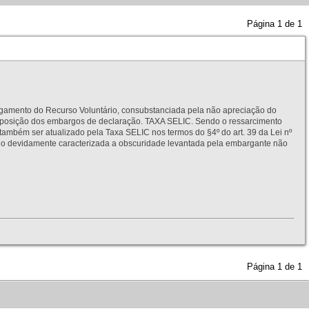
Página
1
de
1
to do Recurso Voluntário, consubstanciada pela não apreciação do
interposição dos embargos de declaração. TAXA SELIC. Sendo o ressarcimento
também ser atualizado pela Taxa SELIC nos termos do §4º do art. 39 da Lei nº
idamente caracterizada a obscuridade levantada pela embargante não
Página
1
de
1