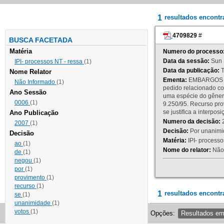
1
resultados encont
4709829
#
BUSCA FACETADA
Matéria
Numero do processo
Data da sessão:
Sun 
IPI- processos NT - ressa
(1)
Data da publicação:
T
Nome Relator
Ementa:
EMBARGOS DE
Não Informado
(1)
pedido relacionado co
Ano Sessão
uma espécie do gênero
0006
(1)
9.250/95. Recurso p
se justifica a interp
Ano Publicação
Numero da decisão:
2
2007
(1)
Decisão:
Por unanimid
Decisão
Matéria:
IPI- processos
ao
(1)
Nome do relator:
Não 
de
(1)
negou
(1)
por
(1)
provimento
(1)
recurso
(1)
1
resultados encontr
se
(1)
unanimidade
(1)
votos
(1)
Opções:
Resultados e