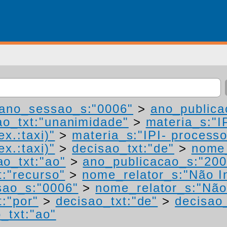
ano_sessao_s:"0006"
>
ano_publica
ao_txt:"unanimidade"
>
materia_s:"I
ex.:taxi)"
>
materia_s:"IPI- process
ex.:taxi)"
>
decisao_txt:"de"
>
nome_
ao_txt:"ao"
>
ano_publicacao_s:"200
t:"recurso"
>
nome_relator_s:"Não I
sao_s:"0006"
>
nome_relator_s:"Não
t:"por"
>
decisao_txt:"de"
>
decisao_
_txt:"ao"