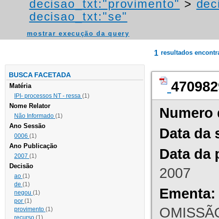
decisao_txt:"provimento"
>
dec
decisao_txt:"se"
mostrar execução da query
1
resultados encont
BUSCA FACETADA
470982
Matéria
IPI- processos NT - ressa
(1)
Nome Relator
Numero 
Não Informado
(1)
Ano Sessão
Data da 
0006
(1)
Ano Publicação
Data da 
2007
(1)
Decisão
2007
ao
(1)
de
(1)
Ementa:
negou
(1)
por
(1)
OMISSÃO
provimento
(1)
recurso
(1)