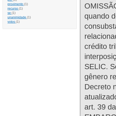
OMISSÃO
provimento
(1)
recurso
(1)
se
(1)
quando d
unanimidade
(1)
votos
(1)
consubst
relaciona
crédito tr
interpos
SELIC. S
gênero re
Decreto n
atualizad
art. 39 d