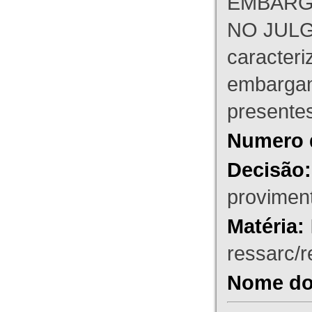
EMBARG
NO JULG
caracteri
embargant
presente
Numero 
Decisão:
proviment
Matéria:
ressarc/re
Nome do 