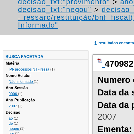
decisao_txt:"provimento"
>
ano
decisao_txt:"negou"
>
decisao_
- ressarc/restituição/bnf_fiscal(
Informado"
1
resultados encont
BUSCA FACETADA
470982
Matéria
IPI- processos NT - ressa
(1)
Nome Relator
Numero 
Não Informado
(1)
Ano Sessão
Data da 
0006
(1)
Ano Publicação
Data da 
2007
(1)
Decisão
2007
ao
(1)
de
(1)
Ementa:
negou
(1)
por
(1)