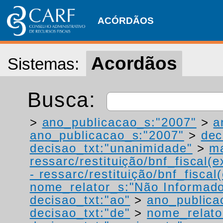
ACÓRDÃOS
Acordãos
Sistemas:
Busca:
>
ano_publicacao_s:"2007"
>
a
ano_publicacao_s:"2007"
>
dec
decisao_txt:"unanimidade"
>
ma
ressarc/restituição/bnf_fiscal(ex
- ressarc/restituição/bnf_fiscal(
nome_relator_s:"Não Informad
decisao_txt:"ao"
>
ano_publica
decisao_txt:"de"
>
nome_relato