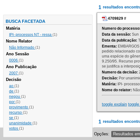
1
resultados encont
4709829
#
BUSCA FACETADA
Matéria
Numero do processo
Data da sessão:
Sun 
IPI- processos NT - ressa
(1)
Data da publicação:
T
Nome Relator
Ementa:
EMBARGOS DE
Não Informado
(1)
pedido relacionado co
Ano Sessão
uma espécie do gênero
0006
(1)
9.250/95. Recurso p
se justifica a interp
Ano Publicação
Numero da decisão:
2
2007
(1)
Decisão:
Por unanimid
Decisão
Matéria:
IPI- processos
ao
(1)
Nome do relator:
Não 
de
(1)
negou
(1)
por
(1)
toggle explain
toggle 
provimento
(1)
recurso
(1)
se
(1)
1
resultados encontr
unanimidade
(1)
votos
(1)
Opções:
Resultados e