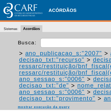
ACÓRDÃOS
Acordãos
Sistemas:
Busca:
>
ano_publicacao_s:"2007"
>
decisao_txt:"recurso"
>
decis
ressarc/restituição/bnf_fiscal(
ressarc/restituição/bnf_fiscal(
ano_sessao_s:"0006"
>
decis
decisao_txt:"de"
>
nome_relat
ano_sessao_s:"0006"
>
decis
decisao_txt:"provimento"
>
an
mostrar execução da query