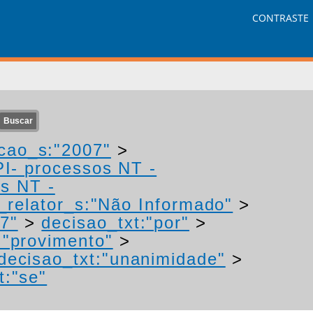
CONTRASTE
cao_s:"2007"
>
PI- processos NT -
os NT -
relator_s:"Não Informado"
>
7"
>
decisao_txt:"por"
>
:"provimento"
>
decisao_txt:"unanimidade"
>
t:"se"