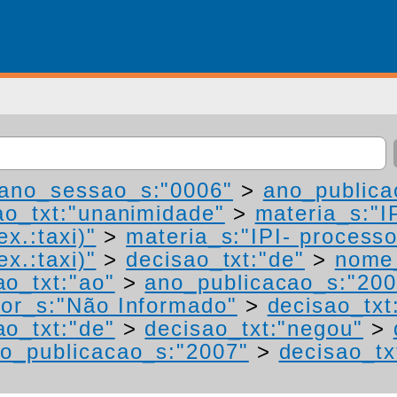
ano_sessao_s:"0006"
>
ano_publica
ao_txt:"unanimidade"
>
materia_s:"I
ex.:taxi)"
>
materia_s:"IPI- process
ex.:taxi)"
>
decisao_txt:"de"
>
nome_
ao_txt:"ao"
>
ano_publicacao_s:"200
or_s:"Não Informado"
>
decisao_txt
ao_txt:"de"
>
decisao_txt:"negou"
>
o_publicacao_s:"2007"
>
decisao_tx