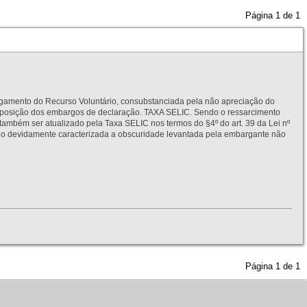
Página
1
de
1
to do Recurso Voluntário, consubstanciada pela não apreciação do
interposição dos embargos de declaração. TAXA SELIC. Sendo o ressarcimento
também ser atualizado pela Taxa SELIC nos termos do §4º do art. 39 da Lei nº
idamente caracterizada a obscuridade levantada pela embargante não
Página
1
de
1