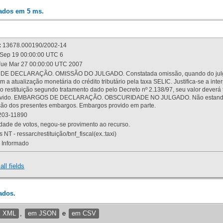
rados em 5 ms.
:
13678.000190/2002-14
Sep 19 00:00:00 UTC 6
ue Mar 27 00:00:00 UTC 2007
 DECLARAÇÃO. OMISSÃO DO JULGADO. Constatada omissão, quando do julgamen
m a atualização monetária do crédito tributário pela taxa SELIC. Justifica-se a 
 restituição segundo tratamento dado pelo Decreto nº 2.138/97, seu valor deverá 
rovido. EMBARGOS DE DECLARAÇÃO. OBSCURIDADE NO JULGADO. Não estando dev
osição dos presentes embargos. Embargos provido em parte.
03-11890
ade de votos, negou-se provimento ao recurso.
 NT - ressarc/restituição/bnf_fiscal(ex.:taxi)
Informado
all fields
ados.
m XML
,
em JSON
e
em CSV