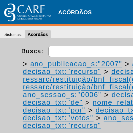
ACÓRDÃOS
Acordãos
Sistemas:
Busca:
>
ano_publicacao_s:"2007"
>
decisao_txt:"recurso"
>
decis
ressarc/restituição/bnf_fiscal(
ressarc/restituição/bnf_fiscal(
ano_sessao_s:"0006"
>
decis
decisao_txt:"de"
>
nome_relat
decisao_txt:"por"
>
decisao_tx
decisao_txt:"votos"
>
ano_ses
decisao_txt:"recurso"