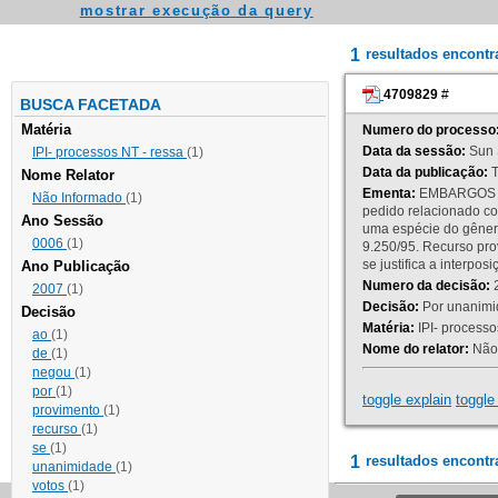
mostrar execução da query
1
resultados encont
4709829
#
BUSCA FACETADA
Matéria
Numero do processo
Data da sessão:
Sun 
IPI- processos NT - ressa
(1)
Data da publicação:
T
Nome Relator
Ementa:
EMBARGOS DE
Não Informado
(1)
pedido relacionado co
Ano Sessão
uma espécie do gênero
0006
(1)
9.250/95. Recurso p
se justifica a interp
Ano Publicação
Numero da decisão:
2
2007
(1)
Decisão:
Por unanimid
Decisão
Matéria:
IPI- processos
ao
(1)
Nome do relator:
Não 
de
(1)
negou
(1)
por
(1)
toggle explain
toggle 
provimento
(1)
recurso
(1)
se
(1)
1
resultados encontr
unanimidade
(1)
votos
(1)