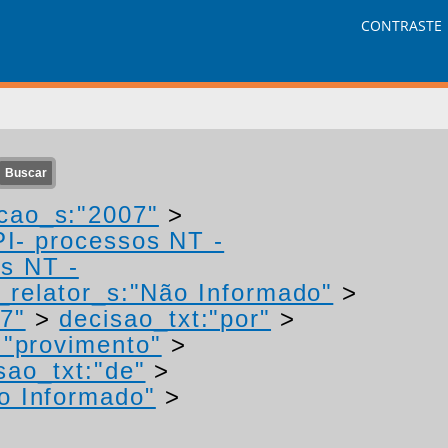
CONTRASTE
cao_s:"2007"
>
PI- processos NT -
os NT -
relator_s:"Não Informado"
>
7"
>
decisao_txt:"por"
>
:"provimento"
>
sao_txt:"de"
>
o Informado"
>