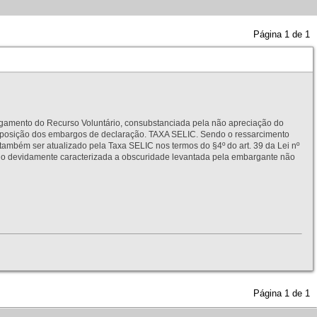
Página
1
de
1
to do Recurso Voluntário, consubstanciada pela não apreciação do
interposição dos embargos de declaração. TAXA SELIC. Sendo o ressarcimento
também ser atualizado pela Taxa SELIC nos termos do §4º do art. 39 da Lei nº
idamente caracterizada a obscuridade levantada pela embargante não
Página
1
de
1