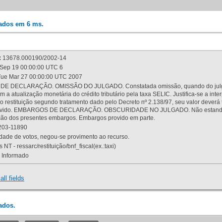
rados em 6 ms.
:
13678.000190/2002-14
Sep 19 00:00:00 UTC 6
ue Mar 27 00:00:00 UTC 2007
 DECLARAÇÃO. OMISSÃO DO JULGADO. Constatada omissão, quando do julgamen
m a atualização monetária do crédito tributário pela taxa SELIC. Justifica-se a 
 restituição segundo tratamento dado pelo Decreto nº 2.138/97, seu valor deverá 
rovido. EMBARGOS DE DECLARAÇÃO. OBSCURIDADE NO JULGADO. Não estando dev
osição dos presentes embargos. Embargos provido em parte.
03-11890
ade de votos, negou-se provimento ao recurso.
 NT - ressarc/restituição/bnf_fiscal(ex.:taxi)
Informado
all fields
ados.