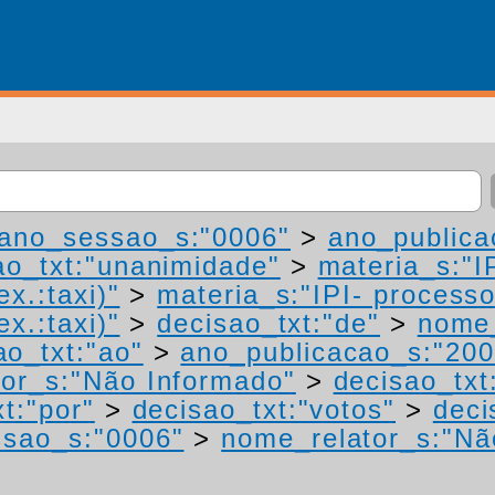
ano_sessao_s:"0006"
>
ano_publica
ao_txt:"unanimidade"
>
materia_s:"I
ex.:taxi)"
>
materia_s:"IPI- process
ex.:taxi)"
>
decisao_txt:"de"
>
nome_
ao_txt:"ao"
>
ano_publicacao_s:"200
or_s:"Não Informado"
>
decisao_txt
t:"por"
>
decisao_txt:"votos"
>
deci
sao_s:"0006"
>
nome_relator_s:"Nã