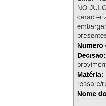
NO JULG
caracteri
embargant
presente
Numero 
Decisão:
proviment
Matéria:
ressarc/re
Nome do 