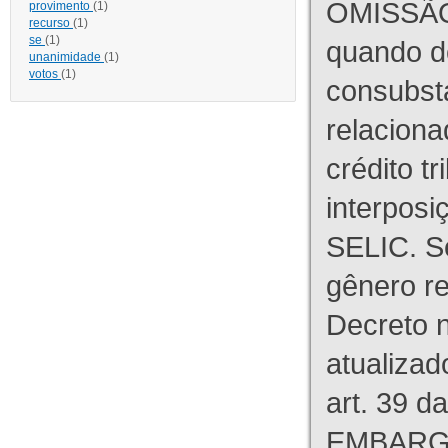
OMISSÃO
provimento
(1)
recurso
(1)
se
(1)
quando d
unanimidade
(1)
votos
(1)
consubst
relaciona
crédito tr
interpos
SELIC. S
gênero re
Decreto n
atualizad
art. 39 d
EMBARG