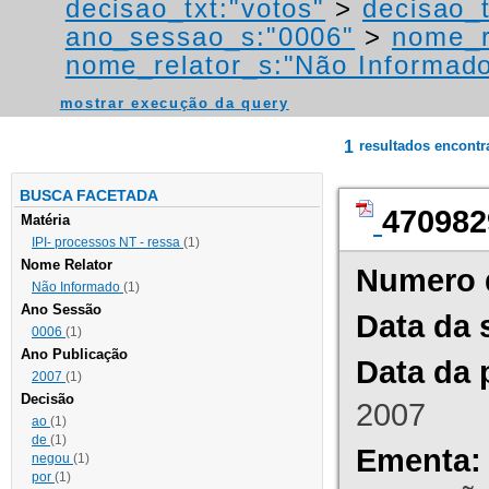
decisao_txt:"votos"
>
decisao_t
ano_sessao_s:"0006"
>
nome_r
nome_relator_s:"Não Informad
mostrar execução da query
1
resultados encont
BUSCA FACETADA
470982
Matéria
IPI- processos NT - ressa
(1)
Nome Relator
Numero 
Não Informado
(1)
Ano Sessão
Data da 
0006
(1)
Ano Publicação
Data da 
2007
(1)
Decisão
2007
ao
(1)
de
(1)
Ementa:
negou
(1)
por
(1)