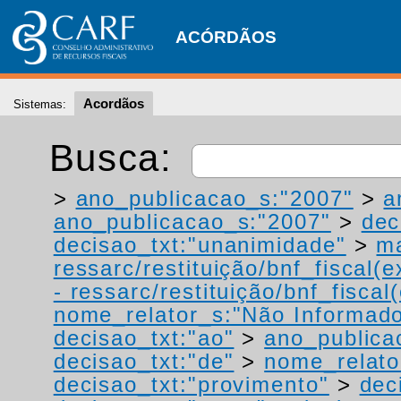
ACÓRDÃOS
Acordãos
Sistemas:
Busca:
>
ano_publicacao_s:"2007"
>
a
ano_publicacao_s:"2007"
>
dec
decisao_txt:"unanimidade"
>
ma
ressarc/restituição/bnf_fiscal(ex
- ressarc/restituição/bnf_fiscal(
nome_relator_s:"Não Informad
decisao_txt:"ao"
>
ano_publica
decisao_txt:"de"
>
nome_relato
decisao_txt:"provimento"
>
dec