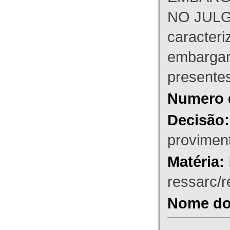
NO JULG
caracteri
embargant
presente
Numero 
Decisão:
proviment
Matéria:
ressarc/re
Nome do 