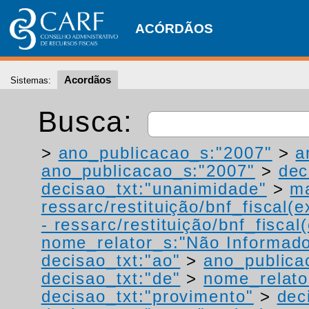
ACÓRDÃOS
Acordãos
Sistemas:
Busca:
>
ano_publicacao_s:"2007"
>
a
ano_publicacao_s:"2007"
>
dec
decisao_txt:"unanimidade"
>
ma
ressarc/restituição/bnf_fiscal(ex
- ressarc/restituição/bnf_fiscal(
nome_relator_s:"Não Informad
decisao_txt:"ao"
>
ano_publica
decisao_txt:"de"
>
nome_relato
decisao_txt:"provimento"
>
dec