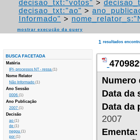
decisao_txt:"votos"
>
decisao_t
decisao_txt:"ao"
>
ano_publica
Informado"
>
nome_relator_s:"
mostrar execução da query
1
resultados encont
BUSCA FACETADA
470982
Matéria
IPI- processos NT - ressa
(1)
Nome Relator
Numero 
Não Informado
(1)
Ano Sessão
Data da 
0006
(1)
Ano Publicação
Data da 
2007
(1)
Decisão
2007
ao
(1)
de
(1)
Ementa:
negou
(1)
por
(1)