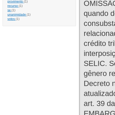
OMISSÃO
provimento
(1)
recurso
(1)
se
(1)
quando d
unanimidade
(1)
votos
(1)
consubst
relaciona
crédito tr
interpos
SELIC. S
gênero re
Decreto n
atualizad
art. 39 d
EMBARG