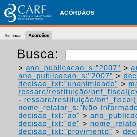
ACÓRDÃOS
Acordãos
Sistemas:
Busca:
>
ano_publicacao_s:"2007"
>
a
ano_publicacao_s:"2007"
>
dec
decisao_txt:"unanimidade"
>
ma
ressarc/restituição/bnf_fiscal(ex
- ressarc/restituição/bnf_fiscal(
nome_relator_s:"Não Informad
decisao_txt:"ao"
>
ano_publica
decisao_txt:"de"
>
nome_relato
decisao_txt:"provimento"
>
dec