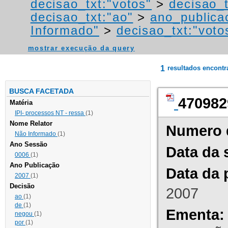
decisao_txt:"votos"
>
decisao_t
decisao_txt:"ao"
>
ano_publica
Informado"
>
decisao_txt:"voto
mostrar execução da query
1
resultados encont
BUSCA FACETADA
470982
Matéria
IPI- processos NT - ressa
(1)
Nome Relator
Numero 
Não Informado
(1)
Ano Sessão
Data da 
0006
(1)
Ano Publicação
Data da 
2007
(1)
Decisão
2007
ao
(1)
de
(1)
Ementa:
negou
(1)
por
(1)