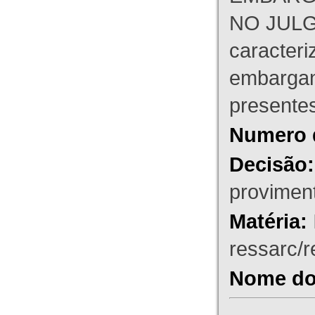
NO JULG
caracteri
embargant
presente
Numero 
Decisão:
proviment
Matéria:
ressarc/re
Nome do 