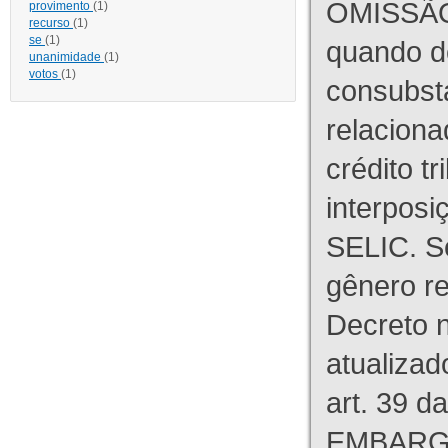
OMISSÃO
provimento
(1)
recurso
(1)
se
(1)
quando d
unanimidade
(1)
votos
(1)
consubst
relaciona
crédito tr
interpos
SELIC. S
gênero re
Decreto n
atualizad
art. 39 d
EMBARG