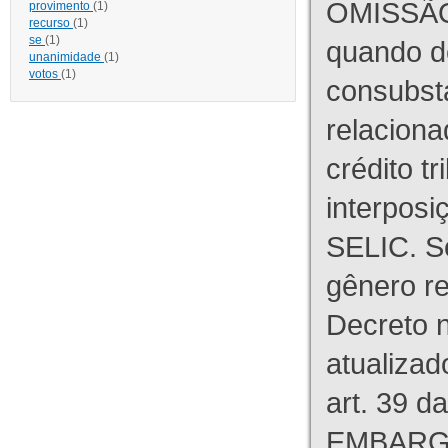
OMISSÃO
provimento
(1)
recurso
(1)
se
(1)
quando d
unanimidade
(1)
votos
(1)
consubst
relaciona
crédito tr
interpos
SELIC. S
gênero re
Decreto n
atualizad
art. 39 d
EMBARG