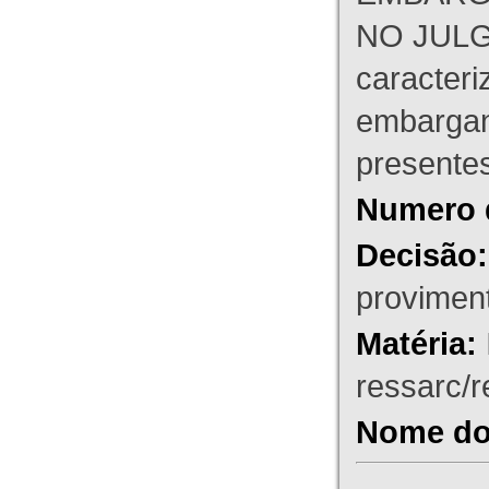
NO JULG
caracteri
embargant
presente
Numero 
Decisão:
proviment
Matéria:
ressarc/re
Nome do 