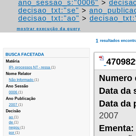
ano_sessao_s:"0006"
>
decisa
decisao_txt:"se"
>
ano_publica
decisao_txt:"ao"
>
decisao_txt:
mostrar execução da query
1
resultados encont
BUSCA FACETADA
470982
Matéria
IPI- processos NT - ressa
(1)
Nome Relator
Numero 
Não Informado
(1)
Ano Sessão
Data da 
0006
(1)
Ano Publicação
Data da 
2007
(1)
Decisão
2007
ao
(1)
de
(1)
Ementa:
negou
(1)
por
(1)