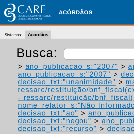
ACÓRDÃOS
Acordãos
Sistemas:
Busca:
>
ano_publicacao_s:"2007"
>
a
ano_publicacao_s:"2007"
>
dec
decisao_txt:"unanimidade"
>
ma
ressarc/restituição/bnf_fiscal(ex
- ressarc/restituição/bnf_fiscal(
nome_relator_s:"Não Informad
decisao_txt:"ao"
>
ano_publica
decisao_txt:"negou"
>
ano_publ
decisao_txt:"recurso"
>
decisa