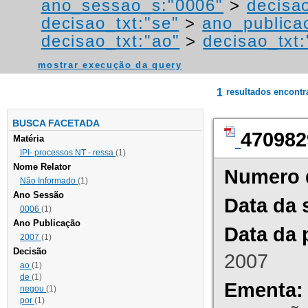
ano_sessao_s:"0006"
>
decisa
decisao_txt:"se"
>
ano_publica
decisao_txt:"ao"
>
decisao_txt:
mostrar execução da query
1
resultados encont
BUSCA FACETADA
470982
Matéria
IPI- processos NT - ressa
(1)
Nome Relator
Numero 
Não Informado
(1)
Ano Sessão
Data da 
0006
(1)
Ano Publicação
Data da 
2007
(1)
Decisão
2007
ao
(1)
de
(1)
Ementa:
negou
(1)
por
(1)