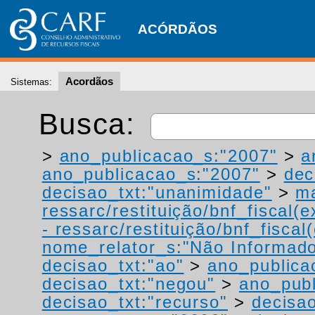
ACÓRDÃOS
Acordãos
Sistemas:
Busca:
>
ano_publicacao_s:"2007"
>
a
ano_publicacao_s:"2007"
>
dec
decisao_txt:"unanimidade"
>
ma
ressarc/restituição/bnf_fiscal(ex
- ressarc/restituição/bnf_fiscal(
nome_relator_s:"Não Informad
decisao_txt:"ao"
>
ano_publica
decisao_txt:"negou"
>
ano_publ
decisao_txt:"recurso"
>
decisa