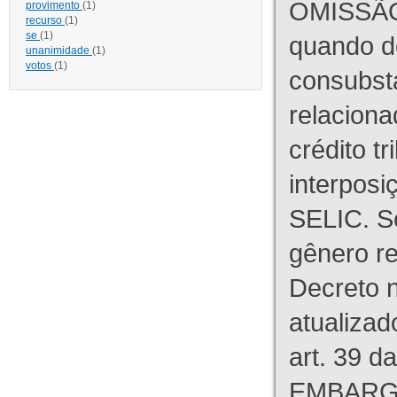
OMISSÃO
provimento
(1)
recurso
(1)
se
(1)
quando d
unanimidade
(1)
votos
(1)
consubst
relaciona
crédito tr
interpos
SELIC. S
gênero re
Decreto n
atualizad
art. 39 d
EMBARG