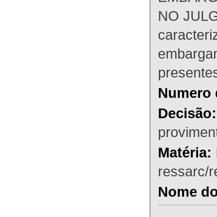
NO JULG
caracteri
embargant
presente
Numero 
Decisão:
proviment
Matéria:
ressarc/re
Nome do 