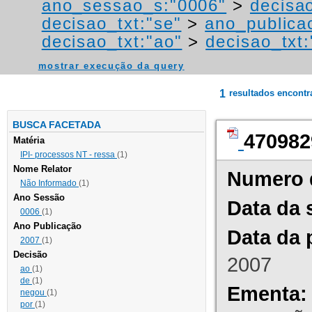
ano_sessao_s:"0006"
>
decisa
decisao_txt:"se"
>
ano_publica
decisao_txt:"ao"
>
decisao_txt:
mostrar execução da query
1
resultados encont
BUSCA FACETADA
470982
Matéria
IPI- processos NT - ressa
(1)
Nome Relator
Numero 
Não Informado
(1)
Ano Sessão
Data da 
0006
(1)
Ano Publicação
Data da 
2007
(1)
Decisão
2007
ao
(1)
de
(1)
Ementa:
negou
(1)
por
(1)