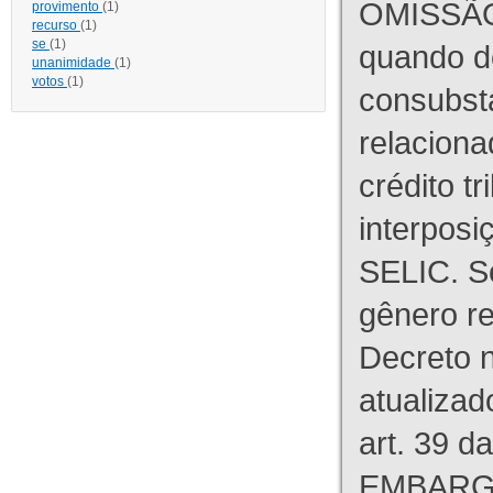
OMISSÃO
provimento
(1)
recurso
(1)
se
(1)
quando d
unanimidade
(1)
votos
(1)
consubst
relaciona
crédito tr
interpos
SELIC. S
gênero re
Decreto n
atualizad
art. 39 d
EMBARG