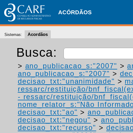
ACÓRDÃOS
Acordãos
Sistemas:
Busca:
>
ano_publicacao_s:"2007"
>
a
ano_publicacao_s:"2007"
>
dec
decisao_txt:"unanimidade"
>
ma
ressarc/restituição/bnf_fiscal(ex
- ressarc/restituição/bnf_fiscal(
nome_relator_s:"Não Informad
decisao_txt:"ao"
>
ano_publica
decisao_txt:"negou"
>
ano_publ
decisao_txt:"recurso"
>
decisa