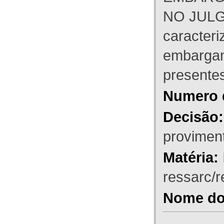
NO JULG
caracteri
embargant
presente
Numero 
Decisão:
proviment
Matéria:
ressarc/re
Nome do 